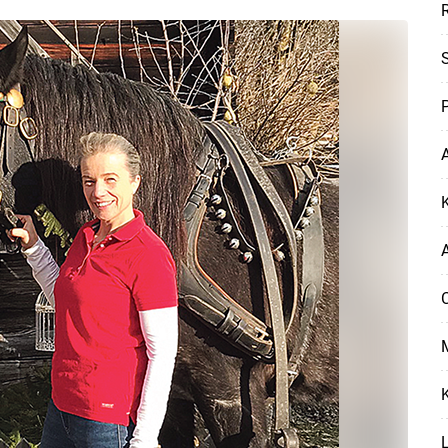
P
A
K
Skip to main content
A
M
K
L