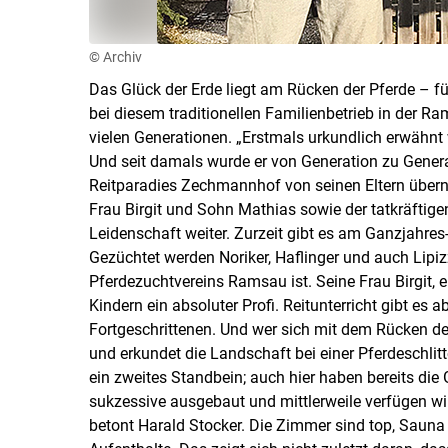
© Archiv
Das Glück der Erde liegt am Rücken der Pferde – für
bei diesem traditionellen Familienbetrieb in der R
vielen Generationen. „Erstmals urkundlich erwähnt 
Und seit damals wurde er von Generation zu Generat
Reitparadies Zechmannhof von seinen Eltern über
Frau Birgit und Sohn Mathias sowie der tatkräftige
Leidenschaft weiter. Zurzeit gibt es am Ganzjahres
Gezüchtet werden Noriker, Haflinger und auch Lipi
Pferdezuchtvereins Ramsau ist. Seine Frau Birgit, e
Kindern ein absoluter Profi. Reitunterricht gibt es 
Fortgeschrittenen. Und wer sich mit dem Rücken de
und erkundet die Landschaft bei einer Pferdeschlit
ein zweites Standbein; auch hier haben bereits die G
sukzessive ausgebaut und mittlerweile verfügen w
betont Harald Stocker. Die Zimmer sind top, Sauna