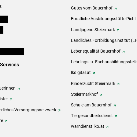
s
Gutes vom Bauernhof
eigen
Forstliche Ausbildungsstätte Pichl
ds
Landjugend Steiermark
Ländliches Fortbildungsinstitut (LF
en und Partner
Lebensqualität Bauernhof
Lehrlings- u. Fachausbildungsstell
-Services
lkdigital.at
Rinderzucht Steiermark
erinnen
Steiermarkhof
ster
Schule am Bauernhof
rliches Versorgungsnetzwerk
Tiergesundheitsdienst
re
warndienst.lko.at