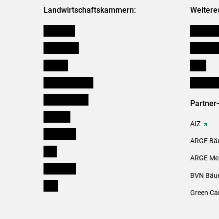
Landwirtschaftskammern:
Weitere
Österreich
Kleinanz
Burgenland
Downloa
Kärnten
Links
Niederösterreich
Initiativ
Oberösterreich
Partner
Salzburg
AIZ
Steiermark
ARGE Bäu
Tirol
ARGE Mei
Vorarlberg
BVN Bäue
Wien
Green Ca