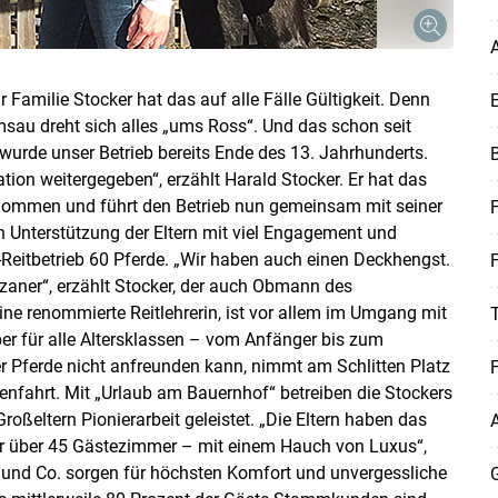
A
 Familie Stocker hat das auf alle Fälle Gültigkeit. Denn
E
amsau dreht sich alles „ums Ross“. Und das schon seit
wurde unser Betrieb bereits Ende des 13. Jahrhunderts.
B
ion weitergegeben“, erzählt Harald Stocker. Er hat das
nommen und führt den Betrieb nun gemeinsam mit seiner
F
n Unterstützung der Eltern mit viel Engagement und
-Reitbetrieb 60 Pferde. „Wir haben auch einen Deckhengst.
F
zzaner“, erzählt Stocker, der auch Obmann des
ine renommierte Reitlehrerin, ist vor allem im Umgang mit
aber für alle Altersklassen – vom Anfänger bis zum
r Pferde nicht anfreunden kann, nimmt am Schlitten Platz
F
tenfahrt. Mit „Urlaub am Bauernhof“ betreiben die Stockers
roßeltern Pionierarbeit geleistet. „Die Eltern haben das
A
ir über 45 Gästezimmer – mit einem Hauch von Luxus“,
 und Co. sorgen für höchsten Komfort und unvergessliche
G