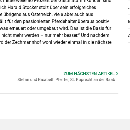
ass mittlerweile 80 Prozent der Gäste Stammkunden sind.
ich Harald Stocker stolz über sein erfolgreiches
J
übrigens aus Österreich, viele aber auch aus
ällt für den passionierten Pferdehalter überaus positiv
M
twas erneuert oder umgebaut wird. Das ist die Basis für
zt nicht mehr werden – nur mehr besser.“ Und nachdem
A
wird der Zechmannhof wohl wieder einmal in die nächste
ZUM NÄCHSTEN
ARTIKEL
Stefan und Elisabeth Pfeiffer, St. Ruprecht an der Raab