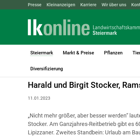
Landwirtschaftskammern:
Presse
Kleinanzeigen
Karriere
ÖSTERREICH
Wir über uns
BGLD
Kon
KTN
Steiermark
Markt & Preise
Pflanzen
Tie
(current)1
LK Steiermark
Steiermark
Bauernhof des Jahres 2026
Bauer
Diversifizierung
Harald und Birgit Stocker, Ra
11.01.2023
„Nicht mehr größer, aber besser werden“ laut
Stocker. Am Ganzjahres-Reitbetrieb gibt es 6
Lipizzaner. Zweites Standbein: Urlaub am Ba