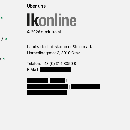
Über uns
© 2026 stmk.lko.at
I)
Landwirtschaftskammer Steiermark
Hamerlinggasse 3, 8010 Graz
e
Telefon: +43 (0) 316 8050-0
E-Mail:
office@lk-stmk.at
Impressum
|
Kontakt
|
Datenschutzerklärung
|
Barrierefreiheit
|
Cookie-Einstellungen