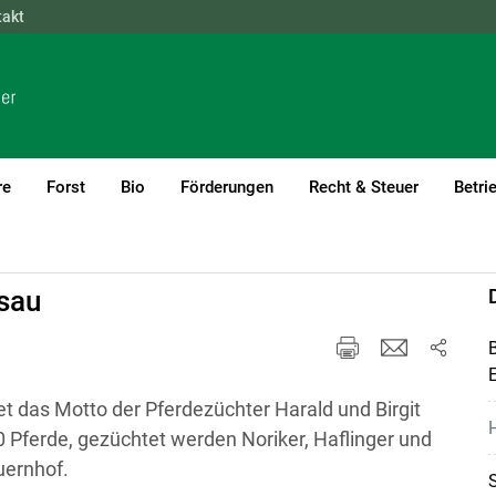
takt
NÖ
OÖ
SBG
STMK
TIROL
VBG
WIEN
re
Forst
Bio
Förderungen
Recht & Steuer
Betri
nhof des Jahres 2023
msau
B
E
et das Motto der Pferdezüchter Harald und Birgit
H
0 Pferde, gezüchtet werden Noriker, Haflinger und
uernhof.
S