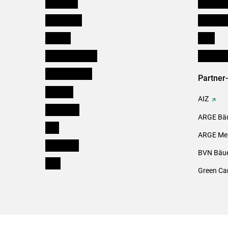
Österreich
Kleinanz
Burgenland
Downloa
Kärnten
Links
Niederösterreich
Initiativ
Oberösterreich
Partner
Salzburg
AIZ
Steiermark
ARGE Bäu
Tirol
ARGE Mei
Vorarlberg
BVN Bäue
Wien
Green Ca