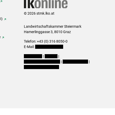
© 2026 stmk.lko.at
I)
Landwirtschaftskammer Steiermark
Hamerlinggasse 3, 8010 Graz
e
Telefon: +43 (0) 316 8050-0
E-Mail:
office@lk-stmk.at
Impressum
|
Kontakt
|
Datenschutzerklärung
|
Barrierefreiheit
|
Cookie-Einstellungen