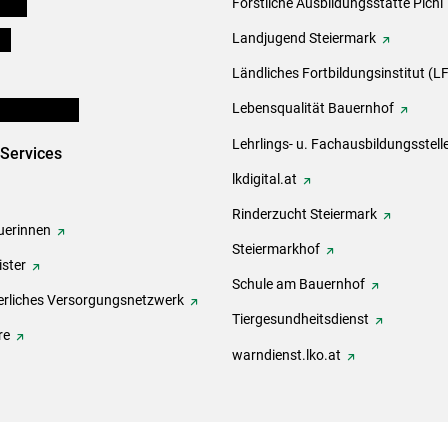
eigen
Forstliche Ausbildungsstätte Pichl
ds
Landjugend Steiermark
Ländliches Fortbildungsinstitut (LF
en und Partner
Lebensqualität Bauernhof
Lehrlings- u. Fachausbildungsstell
-Services
lkdigital.at
Rinderzucht Steiermark
erinnen
Steiermarkhof
ster
Schule am Bauernhof
rliches Versorgungsnetzwerk
Tiergesundheitsdienst
re
warndienst.lko.at