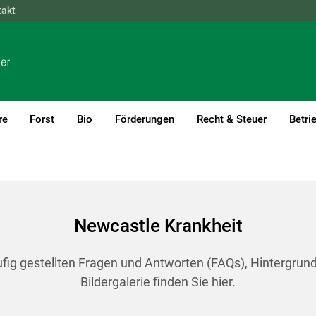
takt
NÖ
OÖ
SBG
STMK
TIROL
VBG
WIEN
re
Forst
Bio
Förderungen
Recht & Steuer
Betri
(current)1
rankheit
Newcastle Krankheit
ufig gestellten Fragen und Antworten (FAQs), Hintergrun
Bildergalerie finden Sie hier.
Skip to main content