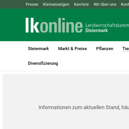
Landwirtschaftskammern:
Presse
Kleinanzeigen
Karriere
ÖSTERREICH
Wir über uns
BGLD
Kon
KTN
Steiermark
Markt & Preise
Pflanzen
Tie
LK Steiermark
Tiere
Tiergesundheit & -seuchen
Newcastle K
Diversifizierung
Informationen zum aktuellen Stand, hä