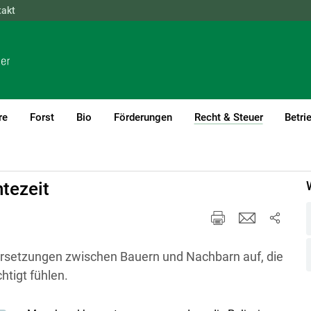
takt
NÖ
OÖ
SBG
STMK
TIROL
VBG
WIEN
re
Forst
Bio
Förderungen
Recht & Steuer
Betri
(current)1
tezeit
setzungen zwischen Bauern und Nachbarn auf, die
htigt fühlen.