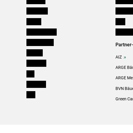
Österreich
Kleinanz
Burgenland
Downloa
Kärnten
Links
Niederösterreich
Initiativ
Oberösterreich
Partner
Salzburg
AIZ
Steiermark
ARGE Bäu
Tirol
ARGE Mei
Vorarlberg
BVN Bäue
Wien
Green Ca