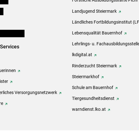
eigen
Forstliche Ausbildungsstätte Pichl
ds
Landjugend Steiermark
Ländliches Fortbildungsinstitut (LF
en und Partner
Lebensqualität Bauernhof
Lehrlings- u. Fachausbildungsstell
-Services
lkdigital.at
Rinderzucht Steiermark
erinnen
Steiermarkhof
ster
Schule am Bauernhof
rliches Versorgungsnetzwerk
Tiergesundheitsdienst
re
warndienst.lko.at