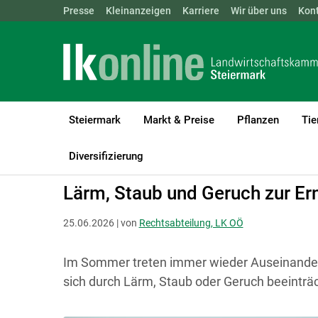
Landwirtschaftskammern:
Presse
Kleinanzeigen
Karriere
ÖSTERREICH
Wir über uns
BGLD
Kon
KTN
Steiermark
Markt & Preise
Pflanzen
Tie
LK Steiermark
Recht & Steuer
Grundeigentum
Nachbarrecht
Diversifizierung
Lärm, Staub und Geruch zur Ern
25.06.2026 | von
Rechtsabteilung, LK OÖ
Im Sommer treten immer wieder Auseinander
sich durch Lärm, Staub oder Geruch beeinträc