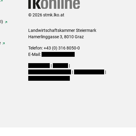
© 2026 stmk.lko.at
I)
Landwirtschaftskammer Steiermark
Hamerlinggasse 3, 8010 Graz
e
Telefon: +43 (0) 316 8050-0
E-Mail:
office@lk-stmk.at
Impressum
|
Kontakt
|
Datenschutzerklärung
|
Barrierefreiheit
|
Cookie-Einstellungen