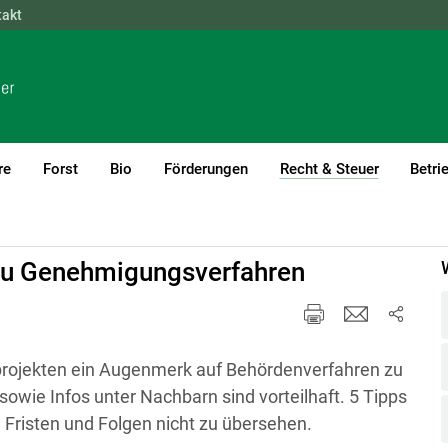
takt
NÖ
OÖ
SBG
STMK
TIROL
VBG
WIEN
re
Forst
Bio
Förderungen
Recht & Steuer
Betri
(current)1
s zu Genehmigungsverfahren
urprojekten ein Augenmerk auf Behördenverfahren zu
owie Infos unter Nachbarn sind vorteilhaft. 5 Tipps
 Fristen und Folgen nicht zu übersehen.