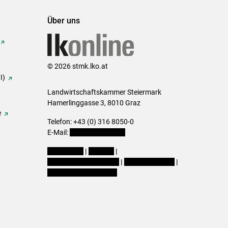
Über uns
© 2026 stmk.lko.at
I)
Landwirtschaftskammer Steiermark
Hamerlinggasse 3, 8010 Graz
e
Telefon: +43 (0) 316 8050-0
E-Mail:
office@lk-stmk.at
Impressum
|
Kontakt
|
Datenschutzerklärung
|
Barrierefreiheit
|
Cookie-Einstellungen