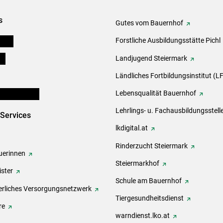
s
Gutes vom Bauernhof
eigen
Forstliche Ausbildungsstätte Pichl
ds
Landjugend Steiermark
Ländliches Fortbildungsinstitut (LF
en und Partner
Lebensqualität Bauernhof
Lehrlings- u. Fachausbildungsstell
-Services
lkdigital.at
Rinderzucht Steiermark
erinnen
Steiermarkhof
ster
Schule am Bauernhof
rliches Versorgungsnetzwerk
Tiergesundheitsdienst
re
warndienst.lko.at