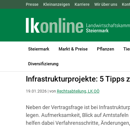
Landwirtschaftskammern:
Presse
Kleinanzeigen
Karriere
ÖSTERREICH
Wir über uns
BGLD
Kon
KTN
Steiermark
Markt & Preise
Pflanzen
Tie
LK Steiermark
Recht & Steuer
Grundeigentum
Allgemeines
Diversifizierung
Infrastrukturprojekte: 5 Tipp
19.01.2026 | von
Rechtsabteilung, LK OÖ
Neben der Vertragsfrage ist bei Infrastrukt
legen. Aufmerksamkeit, Blick auf Amtstafeln s
helfen dabei Verfahrensschritte, Änderungen,