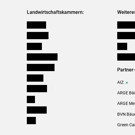
Landwirtschaftskammern:
Weitere
Österreich
Kleinanz
Burgenland
Downloa
Kärnten
Links
Niederösterreich
Initiativ
Oberösterreich
Partner
Salzburg
AIZ
Steiermark
ARGE Bäu
Tirol
ARGE Mei
Vorarlberg
BVN Bäue
Wien
Green Ca