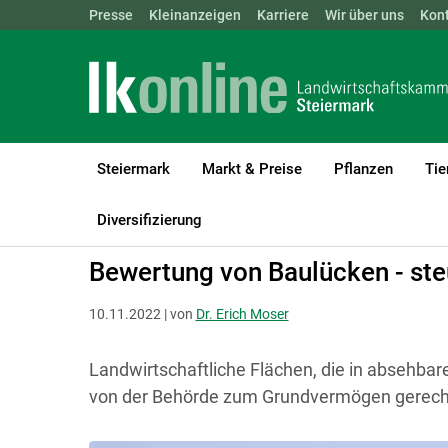
Landwirtschaftskammern:
Presse
Kleinanzeigen
Karriere
ÖSTERREICH
Wir über uns
BGLD
Kon
KTN
Steiermark
Markt & Preise
Pflanzen
Tie
LK Steiermark
Recht & Steuer
Grundeigentum
Diversifizierung
Bewertung von Baulücken - st
10.11.2022 | von
Dr. Erich Moser
Landwirtschaftliche Flächen, die in absehbar
von der Behörde zum Grundvermögen gerech