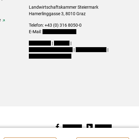
Landwirtschaftskammer Steiermark
Hamerlinggasse 3, 8010 Graz
e
Telefon: +43 (0) 316 8050-0
E-Mail:
office@lk-stmk.at
Impressum
|
Kontakt
|
Datenschutzerklärung
|
Barrierefreiheit
|
Cookie-Einstellungen
Facebook
Youtube