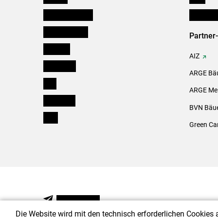
Niederösterreich
Initiativ
Oberösterreich
Partner
Salzburg
AIZ
Steiermark
ARGE Bäu
Tirol
ARGE Mei
Vorarlberg
BVN Bäue
Wien
Green Ca
NEWSLETTER
Die Website wird mit den technisch erforderlichen Cookies 