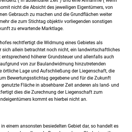
Tendenz ("in absehbarer Zeit“) und eine Annahme ("wenn
omit nicht die Absicht des jeweiligen Eigentümers, von
inen Gebrauch zu machen und die Grundflächen weiter
mehr die zum Stichtag objektiv vorliegenden sonstigen
kunft zu erwartende Marktlage.
ofes rechtfertigt die Widmung eines Gebietes als
ch allein betrachtet noch nicht, ein landwirtschaftliches
entsprechend höherer Grundsteuer und allenfalls auch
 aufgrund von zur Baulandwidmung hinzutretenden
e örtliche Lage und Aufschließung der Liegenschaft, die
zum Bewertungsstichtag gegebene und für die Zukunft
h genutzte Fläche in absehbarer Zeit anderen als land- und
tfertigt dies die Zurechnung der Liegenschaft zum
undeigentümers kommt es hierbei nicht an.
in einem ansonsten besiedelten Gebiet dar, so handelt es