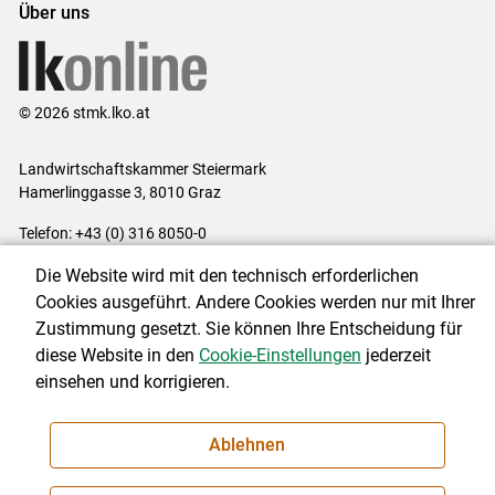
Über uns
© 2026 stmk.lko.at
Landwirtschaftskammer Steiermark
Hamerlinggasse 3, 8010 Graz
Telefon: +43 (0) 316 8050-0
E-Mail:
office@lk-stmk.at
Die Website wird mit den technisch erforderlichen
Impressum
|
Kontakt
|
Datenschutzerklärung
|
Barrierefreiheit
|
Cookies ausgeführt. Andere Cookies werden nur mit Ihrer
Cookie-Einstellungen
Zustimmung gesetzt. Sie können Ihre Entscheidung für
diese Website in den
Cookie-Einstellungen
jederzeit
einsehen und korrigieren.
NEWSLETTER
Ablehnen