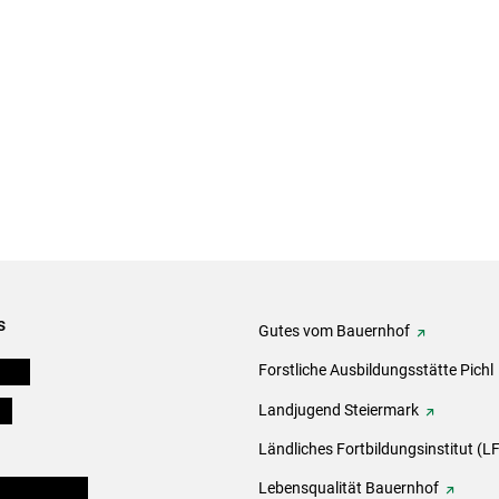
s
Gutes vom Bauernhof
eigen
Forstliche Ausbildungsstätte Pichl
ds
Landjugend Steiermark
Ländliches Fortbildungsinstitut (LF
en und Partner
Lebensqualität Bauernhof