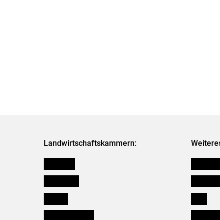
Landwirtschaftskammern:
Weitere
Österreich
Kleinanz
Burgenland
Downloa
Kärnten
Links
Niederösterreich
Initiativ