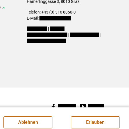
Hamerlinggasse 3, 8010 Graz
e
Telefon: +43 (0) 316 8050-0
E-Mail:
office@lk-stmk.at
Impressum
|
Kontakt
|
Datenschutzerklärung
|
Barrierefreiheit
|
Cookie-Einstellungen
Facebook
Youtube
Ablehnen
Erlauben