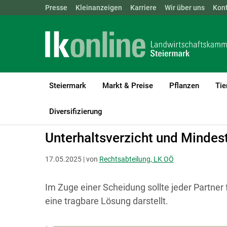
Landwirtschaftskammern:
Presse
Kleinanzeigen
Karriere
ÖSTERREICH
Wir über uns
BGLD
Kon
KTN
Steiermark
Markt & Preise
Pflanzen
Tie
LK Steiermark
Recht & Steuer
Allgemeine Rechtsfragen
Allg
Diversifizierung
Unterhaltsverzicht und Mindes
17.05.2025 | von
Rechtsabteilung, LK OÖ
Im Zuge einer Scheidung sollte jeder Partner f
eine tragbare Lösung darstellt.