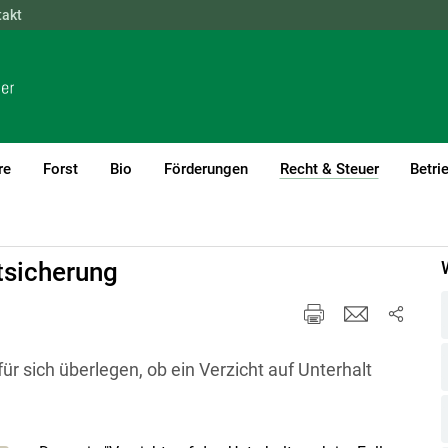
takt
NÖ
OÖ
SBG
STMK
TIROL
VBG
WIEN
re
Forst
Bio
Förderungen
Recht & Steuer
Betri
(current)1
emeines
tsicherung
ür sich überlegen, ob ein Verzicht auf Unterhalt