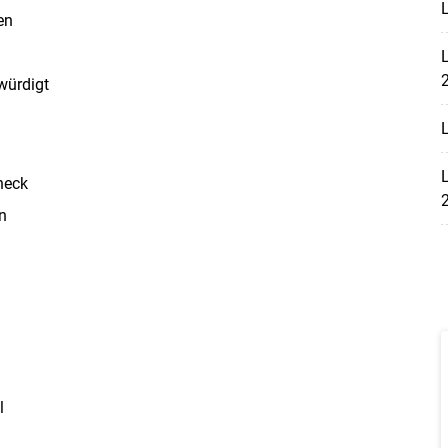
L
en
L
würdigt
L
L
heck
n
l