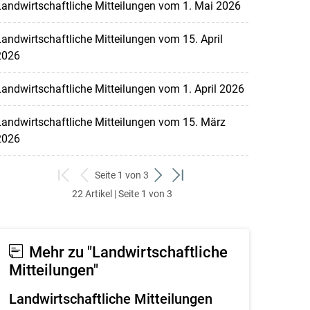
andwirtschaftliche Mitteilungen vom 1. Mai 2026
andwirtschaftliche Mitteilungen vom 15. April
2026
andwirtschaftliche Mitteilungen vom 1. April 2026
andwirtschaftliche Mitteilungen vom 15. März
2026
Seite 1 von 3
zum
zurück
weiter
zum
22 Artikel | Seite 1 von 3
ersten
zum
zum
letzten
Set
vorigen
nächsten
Set
Set
Set
Mehr zu "Landwirtschaftliche
Mitteilungen"
Landwirtschaftliche Mitteilungen