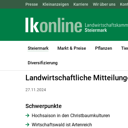
Landwirtschaftskammern:
Presse
Kleinanzeigen
Karriere
ÖSTERREICH
Wir über uns
BGLD
Kon
KTN
Steiermark
Markt & Preise
Pflanzen
Tie
(current)1
LK Steiermark
Steiermark
Landwirtschaftliche Mitteilungen
Diversifizierung
Landwirtschaftliche Mitteilu
27.11.2024
Schwerpunkte
Hochsaison in den Christbaumkulturen
Wirtschaftswald ist Artenreich