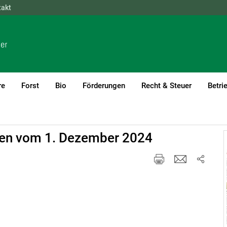
takt
NÖ
OÖ
SBG
STMK
TIROL
VBG
WIEN
re
Forst
Bio
Förderungen
Recht & Steuer
Betri
ngen vom 1. Dezember 2024