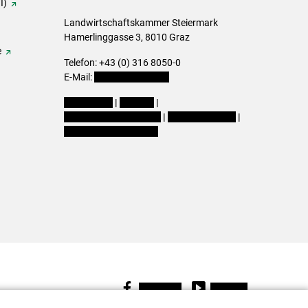
I)
Landwirtschaftskammer Steiermark
Hamerlinggasse 3, 8010 Graz
e
Telefon: +43 (0) 316 8050-0
E-Mail:
office@lk-stmk.at
Impressum
|
Kontakt
|
Datenschutzerklärung
|
Barrierefreiheit
|
Cookie-Einstellungen
Facebook
Youtube