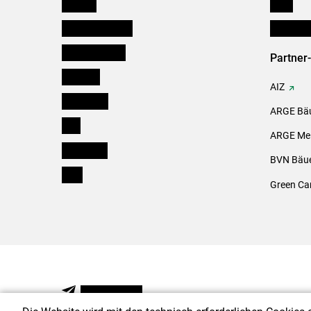
Kärnten
Links
Niederösterreich
Initiativ
Oberösterreich
Partner
Salzburg
AIZ
Steiermark
ARGE Bäu
Tirol
ARGE Mei
Vorarlberg
BVN Bäue
Wien
Green Ca
NEWSLETTER