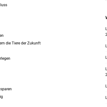
luss
L
len
ern die Tiere der Zukunft
L
L
erlegen
L
L
 sparen
Skip to main content
ig
L