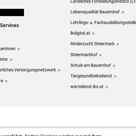
Ländliches Fortbildungsinstitut (LF
en und Partner
Lebensqualität Bauernhof
Lehrlings- u. Fachausbildungsstell
-Services
lkdigital.at
Rinderzucht Steiermark
erinnen
Steiermarkhof
ster
Schule am Bauernhof
rliches Versorgungsnetzwerk
Tiergesundheitsdienst
re
warndienst.lko.at