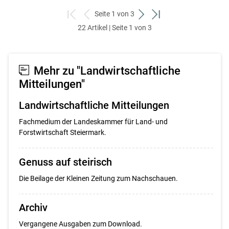
Seite 1 von 3
zum
zurück
weiter
zum
22 Artikel | Seite 1 von 3
ersten
zum
zum
letzten
Set
vorigen
nächsten
Set
Set
Set
Mehr zu "Landwirtschaftliche
Mitteilungen"
Landwirtschaftliche Mitteilungen
Fachmedium der Landeskammer für Land- und
Forstwirtschaft Steiermark.
Genuss auf steirisch
Die Beilage der Kleinen Zeitung zum Nachschauen.
Archiv
Vergangene Ausgaben zum Download.