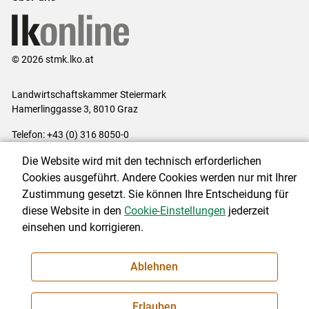
© 2026 stmk.lko.at
Landwirtschaftskammer Steiermark
Hamerlinggasse 3, 8010 Graz
Telefon: +43 (0) 316 8050-0
E-Mail:
office@lk-stmk.at
Die Website wird mit den technisch erforderlichen
Impressum
|
Kontakt
|
Datenschutzerklärung
|
Barrierefreiheit
|
Cookies ausgeführt. Andere Cookies werden nur mit Ihrer
Cookie-Einstellungen
Zustimmung gesetzt. Sie können Ihre Entscheidung für
diese Website in den
Cookie-Einstellungen
jederzeit
einsehen und korrigieren.
NEWSLETTER
Ablehnen
Erlauben