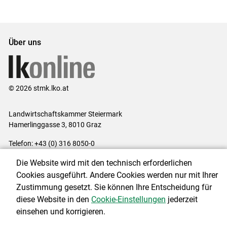
Über uns
© 2026 stmk.lko.at
Landwirtschaftskammer Steiermark
Hamerlinggasse 3, 8010 Graz
Telefon: +43 (0) 316 8050-0
E-Mail:
office@lk-stmk.at
Die Website wird mit den technisch erforderlichen
Impressum
|
Kontakt
|
Datenschutzerklärung
|
Barrierefreiheit
|
Cookies ausgeführt. Andere Cookies werden nur mit Ihrer
Cookie-Einstellungen
Zustimmung gesetzt. Sie können Ihre Entscheidung für
diese Website in den
Cookie-Einstellungen
jederzeit
einsehen und korrigieren.