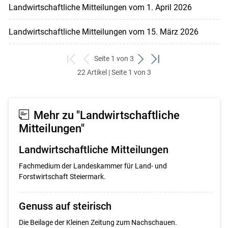
Landwirtschaftliche Mitteilungen vom 1. April 2026
Landwirtschaftliche Mitteilungen vom 15. März 2026
Seite 1 von 3
zum
zurück
weiter
zum
22 Artikel | Seite 1 von 3
ersten
zum
zum
letzten
Set
vorigen
nächsten
Set
Set
Set
Mehr zu "Landwirtschaftliche
Mitteilungen"
Landwirtschaftliche Mitteilungen
Fachmedium der Landeskammer für Land- und
Forstwirtschaft Steiermark.
Genuss auf steirisch
Die Beilage der Kleinen Zeitung zum Nachschauen.