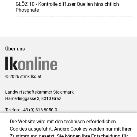
GLÖZ 10 - Kontrolle diffuser Quellen hinsichtlich
Phosphate
Über uns
© 2026 stmk.lko.at
Landwirtschaftskammer Steiermark
Hamerlinggasse 3, 8010 Graz
Telefon: +43 (0) 316 8050-0
E-Mail:
office@lk-stmk.at
Die Website wird mit den technisch erforderlichen
Impressum
|
Kontakt
|
Datenschutzerklärung
|
Barrierefreiheit
|
Cookies ausgeführt. Andere Cookies werden nur mit Ihrer
Cookie-Einstellungen
Zustimmung gesetzt. Sie können Ihre Entscheidung für