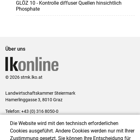
GLÖZ 10 - Kontrolle diffuser Quellen hinsichtlich
Phosphate
Über uns
© 2026 stmk.lko.at
Landwirtschaftskammer Steiermark
Hamerlinggasse 3, 8010 Graz
Telefon: +43 (0) 316 8050-0
E-Mail:
office@lk-stmk.at
Die Website wird mit den technisch erforderlichen
Impressum
|
Kontakt
|
Datenschutzerklärung
|
Barrierefreiheit
|
Cookies ausgeführt. Andere Cookies werden nur mit Ihrer
Cookie-Einstellungen
Zustimmung gesetzt. Sie können Ihre Entscheidung für