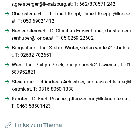
s.greisberger@lk-salzburg.at
; T: 662/870571 242
Oberösterreich: DI Hubert Köppl,
Hubert.Koeppl@lk-ooe.
at
, T: 050 69021412
Niederösterreich: DI Christian Emsenhuber,
christian.em
senhuber@lk-noe.at
, T: 05 0259 22602
Burgenland: Ing. Stefan Winter,
stefan.winter@lk-bgld.a
t
, T: 02682 702651
Wien: Ing. Philipp Prock,
philipp.prock@lk-wien.at
, T: 01
587952821
Steiermark: DI Andreas Achleitner,
andreas.achleitner@l
k-stmk.at
, T: 0316 8050 1338
Kärnten: DI Erich Roscher,
pflanzenbau@lk-kaernten.at
,
T: 0463 58501423
Links zum Thema