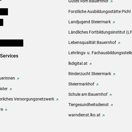
Gutes vom Bauernhof
eigen
Forstliche Ausbildungsstätte Pichl
ds
Landjugend Steiermark
Ländliches Fortbildungsinstitut (LF
en und Partner
Lebensqualität Bauernhof
Lehrlings- u. Fachausbildungsstell
-Services
lkdigital.at
Rinderzucht Steiermark
erinnen
Steiermarkhof
ster
Schule am Bauernhof
rliches Versorgungsnetzwerk
Tiergesundheitsdienst
re
warndienst.lko.at