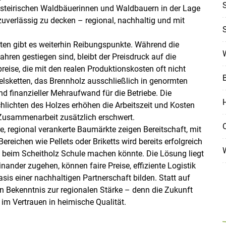
S
e steirischen Waldbäuerinnen und Waldbauern in der Lage
zuverlässig zu decken – regional, nachhaltig und mit
S
n gibt es weiterhin Reibungspunkte. Während die
Skip to main content
W
hren gestiegen sind, bleibt der Preisdruck auf die
eise, die mit den realen Produktionskosten oft nicht
lsketten, das Brennholz ausschließlich in genormten
nd finanzieller Mehraufwand für die Betriebe. Die
H
lichten des Holzes erhöhen die Arbeitszeit und Kosten
e Zusammenarbeit zusätzlich erschwert.
O
e, regional verankerte Baumärkte zeigen Bereitschaft, mit
ichen wie Pellets oder Briketts wird bereits erfolgreich
ch beim Scheitholz Schule machen könnte. Die Lösung liegt
nder zugehen, können faire Preise, effiziente Logistik
is einer nachhaltigen Partnerschaft bilden. Statt auf
ein Bekenntnis zur regionalen Stärke – denn die Zukunft
 im Vertrauen in heimische Qualität.