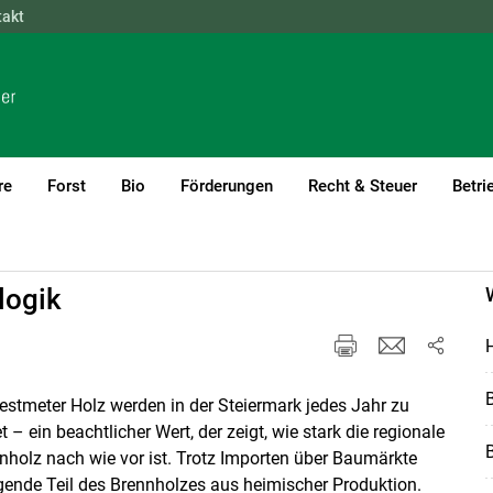
takt
NÖ
OÖ
SBG
STMK
TIROL
VBG
WIEN
re
Forst
Bio
Förderungen
Recht & Steuer
Betri
ilität
logik
H
B
estmeter Holz werden in der Steiermark jedes Jahr zu
t – ein beachtlicher Wert, der zeigt, wie stark die regionale
B
nholz nach wie vor ist. Trotz Importen über Baumärkte
ende Teil des Brennholzes aus heimischer Produktion.