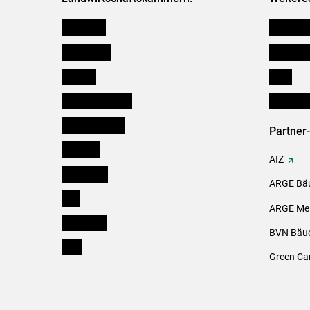
Österreich
Kleinanz
Burgenland
Downloa
Kärnten
Links
Niederösterreich
Initiativ
Oberösterreich
Partner
Salzburg
AIZ
Steiermark
ARGE Bäu
Tirol
ARGE Mei
Vorarlberg
BVN Bäue
Wien
Green Ca