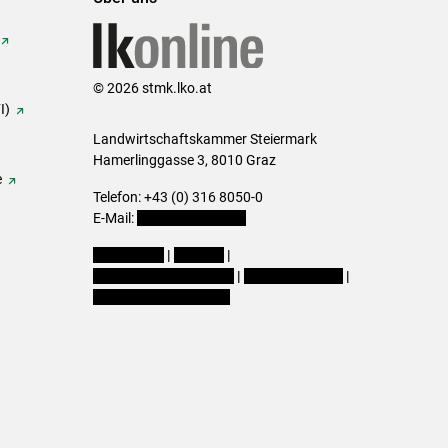
© 2026 stmk.lko.at
I)
Landwirtschaftskammer Steiermark
Hamerlinggasse 3, 8010 Graz
e
Telefon: +43 (0) 316 8050-0
E-Mail:
office@lk-stmk.at
Impressum
|
Kontakt
|
Datenschutzerklärung
|
Barrierefreiheit
|
Cookie-Einstellungen