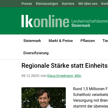
Landwirtschaftskammern:
Presse
Kleinanzeigen
Karriere
ÖSTERREICH
Wir über uns
BGLD
Kon
KTN
Steiermark
Markt & Preise
Pflanzen
Tie
LK Steiermark
Bauen, Energie & Technik
Strom, Wärme und Mob
Diversifizierung
Regionale Stärke statt Einheits
09.12.2025 | von
Klaus Engelmann, MSc
Rund 1,5 Millionen F
Scheitholz verarbeite
Versorgung mit Bren
stammt der überwieg