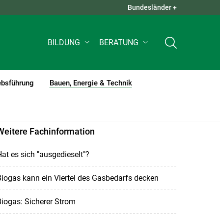
Bundesländer +
QUICK LINKS +
BILDUNG
BERATUNG
ebsführung
Bauen, Energie & Technik
(current)1
Weitere Fachinformation
at es sich "ausgedieselt"?
iogas kann ein Viertel des Gasbedarfs decken
iogas: Sicherer Strom