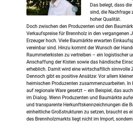
Das belegt, dass di
sind, die Nachfrage 
hoher Qualität.
Doch zwischen den Produzenten und den Baumärkte
Verkaufspreise für Brennholz in den vergangenen Ja
Erzeuger hoch. Viele Baumärkte erwarten Einkaufspr
vereinbar sind. Hinzu kommt der Wunsch der Hande
Raummeterkisten zu vertreiben – ein logistischer u
Anschaffung der Kisten sowie das händische Einsch
erheblich. Damit wird eine wirtschaftlich sinnvoll
Dennoch gibt es positive Ansätze: Vor allem kleiner
heimischen Produzenten zusammenzuarbeiten. In Bere
auf regionale Ware gesetzt – ein Beispiel, das au
im Dialog. Wenn Produzenten und Baumärkte aufeina
und transparente Herkunftskennzeichnungen die Bas
einheitliche Großstrukturen zu setzen, braucht es 
des Brennholzmarkts liegt nicht im Import, sondern