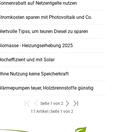
onnenrabatt auf Netzentgelte nutzen
tromkosten sparen mit Photovoltaik und Co.
ertvolle Tipss, um teuren Diesel zu sparen
Biomasse - Heizungserhebung 2025
ocheffizient und mit Solar
hne Nutzung keine Speicherkraft
Wärmepumpen teuer, Holzbrennstoffe günstig
Seite 1 von 2
zum
zurück
weiter
zum
17 Artikel | Seite 1 von 2
ersten
zum
zum
letzten
Set
vorigen
nächsten
Set
Set
Set