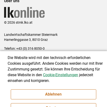
Über uns
© 2026 stmk.lko.at
Landwirtschaftskammer Steiermark
Hamerlinggasse 3, 8010 Graz
Telefon: +43 (0) 316 8050-0
E-Mail:
office@lk-stmk.at
Die Website wird mit den technisch erforderlichen
Impressum
|
Kontakt
|
Datenschutzerklärung
|
Barrierefreiheit
|
Cookies ausgeführt. Andere Cookies werden nur mit Ihrer
Cookie-Einstellungen
Zustimmung gesetzt. Sie können Ihre Entscheidung für
diese Website in den
Cookie-Einstellungen
jederzeit
einsehen und korrigieren.
NEWSLETTER
Ablehnen