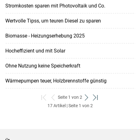
Stromkosten sparen mit Photovoltaik und Co.
Wertvolle Tipss, um teuren Diesel zu sparen
Biomasse - Heizungserhebung 2025
Hocheffizient und mit Solar
Ohne Nutzung keine Speicherkraft
Wärmepumpen teuer, Holzbrennstoffe günstig
Seite 1 von 2
zum
zurück
weiter
zum
17 Artikel | Seite 1 von 2
ersten
zum
zum
letzten
Set
vorigen
nächsten
Set
Set
Set