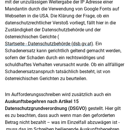
mit der unzulässigen Weitergabe der IP Adresse einer
Mandantin durch die Verwendung von Google Fonts auf
Webseiten in die USA. Die Klärung der Frage, ob ein
datenschutzrechtlicher Verstoß vorliegt, fällt hier in die
Zuständigkeit der Datenschutzbehörde und der
österreichischen Gerichte (
Startseite - Datenschutzbehörde (dsb.gv.at)
. Ein
Schadenersatz kann gerichtlich geltend gemacht werden,
sofern der Schaden durch ein rechtswidriges und
schuldhaftes Verhalten verursacht wurde. Ob ein allfälliger
Schadenersatzanspruch tatsächlich besteht, ist von
österreichischen Gerichten zu beurteilen.
Skip to main content
Im Aufforderungsschreiben wird zusätzlich auch ein
Auskunftsbegehren nach Artikel 15
Datenschutzgrundverordnung (DSGVO)
gestellt. Hier gilt
es zu beachten, dass auch wenn man den geforderten
Betrag nicht bezahlt – was im Einzelfall abzuwägen ist -
muss das im Schreiben beiliegende Auskunftsbegehren