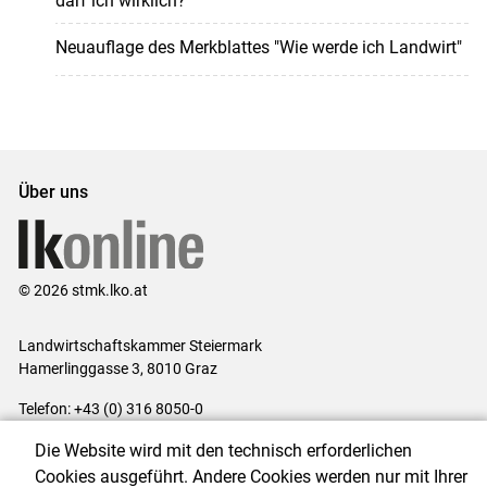
darf ich wirklich?
Neuauflage des Merkblattes "Wie werde ich Landwirt"
Über uns
© 2026 stmk.lko.at
Landwirtschaftskammer Steiermark
Hamerlinggasse 3, 8010 Graz
Telefon: +43 (0) 316 8050-0
E-Mail:
office@lk-stmk.at
Die Website wird mit den technisch erforderlichen
Impressum
|
Kontakt
|
Datenschutzerklärung
|
Barrierefreiheit
|
Cookies ausgeführt. Andere Cookies werden nur mit Ihrer