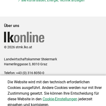
alle Kurse Bauen, Energie, Technik anzeigen
Über uns
© 2026 stmk.lko.at
Landwirtschaftskammer Steiermark
Hamerlinggasse 3, 8010 Graz
Telefon: +43 (0) 316 8050-0
E-Mail:
office@lk-stmk.at
Die Website wird mit den technisch erforderlichen
Impressum
|
Kontakt
|
Datenschutzerklärung
|
Barrierefreiheit
|
Cookies ausgeführt. Andere Cookies werden nur mit Ihrer
Cookie-Einstellungen
Zustimmung gesetzt. Sie können Ihre Entscheidung für
diese Website in den
Cookie-Einstellungen
jederzeit
einsehen und korrigieren.