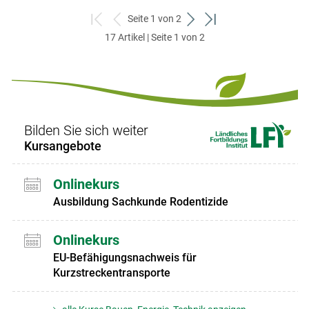
Seite 1 von 2
zum
zurück
weiter
zum
17 Artikel | Seite 1 von 2
ersten
zum
zum
letzten
Set
vorigen
nächsten
Set
Set
Set
Bilden Sie sich weiter
Kursangebote
Onlinekurs
Ausbildung Sachkunde Rodentizide
Onlinekurs
EU-Befähigungsnachweis für
Kurzstreckentransporte