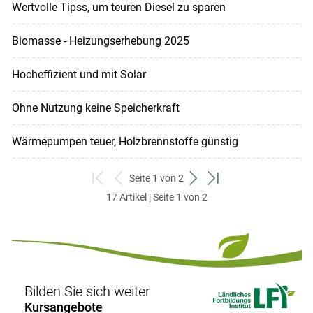
Wertvolle Tipss, um teuren Diesel zu sparen
Biomasse - Heizungserhebung 2025
Hocheffizient und mit Solar
Ohne Nutzung keine Speicherkraft
Wärmepumpen teuer, Holzbrennstoffe günstig
Seite 1 von 2
zum
zurück
weiter
zum
17 Artikel | Seite 1 von 2
ersten
zum
zum
letzten
Set
vorigen
nächsten
Set
Set
Set
Bilden Sie sich weiter
Kursangebote