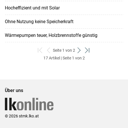
Hocheffizient und mit Solar
Ohne Nutzung keine Speicherkraft
Wärmepumpen teuer, Holzbrennstoffe günstig
Seite 1 von 2
zum
zurück
weiter
zum
17 Artikel | Seite 1 von 2
ersten
zum
zum
letzten
Set
vorigen
nächsten
Set
Set
Set
Über uns
© 2026 stmk.lko.at