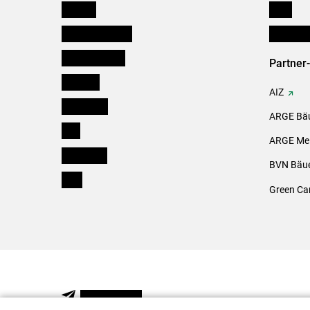
Kärnten
Links
Niederösterreich
Initiativ
Oberösterreich
Partner
Salzburg
AIZ
Steiermark
ARGE Bäu
Tirol
ARGE Mei
Vorarlberg
BVN Bäue
Wien
Green Ca
NEWSLETTER