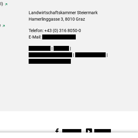
I)
Landwirtschaftskammer Steiermark
Hamerlinggasse 3, 8010 Graz
e
Telefon: +43 (0) 316 8050-0
E-Mail:
office@lk-stmk.at
Impressum
|
Kontakt
|
Datenschutzerklärung
|
Barrierefreiheit
|
Cookie-Einstellungen
Facebook
Youtube