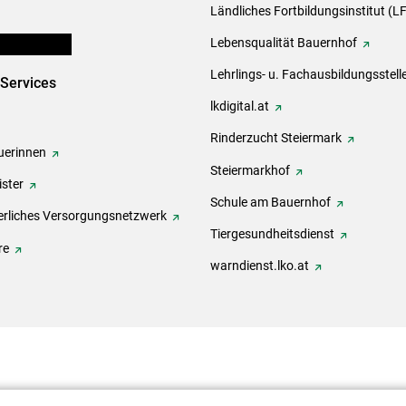
Ländliches Fortbildungsinstitut (LF
en und Partner
Lebensqualität Bauernhof
Lehrlings- u. Fachausbildungsstell
-Services
lkdigital.at
Rinderzucht Steiermark
erinnen
Steiermarkhof
ster
Schule am Bauernhof
rliches Versorgungsnetzwerk
Tiergesundheitsdienst
re
warndienst.lko.at