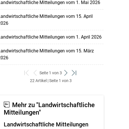
andwirtschaftliche Mitteilungen vom 1. Mai 2026
andwirtschaftliche Mitteilungen vom 15. April
2026
andwirtschaftliche Mitteilungen vom 1. April 2026
andwirtschaftliche Mitteilungen vom 15. März
2026
Seite 1 von 3
zum
zurück
weiter
zum
22 Artikel | Seite 1 von 3
ersten
zum
zum
letzten
Set
vorigen
nächsten
Set
Set
Set
Mehr zu "Landwirtschaftliche
Mitteilungen"
Landwirtschaftliche Mitteilungen