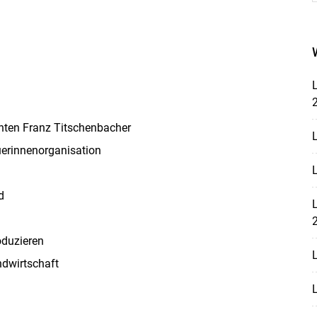
L
nten Franz Titschenbacher
L
uerinnenorganisation
L
d
L
oduzieren
L
ndwirtschaft
Skip to main content
L