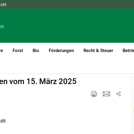
takt
NÖ
OÖ
SBG
STMK
TIROL
VBG
WIEN
re
Forst
Bio
Förderungen
Recht & Steuer
Betri
gen vom 15. März 2025
llt