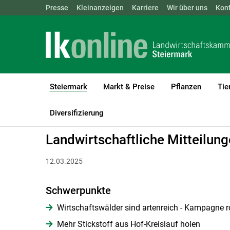
Landwirtschaftskammern:
Presse
Kleinanzeigen
Karriere
ÖSTERREICH
Wir über uns
BGLD
Kon
KTN
Steiermark
Markt & Preise
Pflanzen
Tie
(current)1
LK Steiermark
Steiermark
Landwirtschaftliche Mitteilungen
Diversifizierung
Landwirtschaftliche Mitteilun
12.03.2025
Schwerpunkte
Wirtschaftswälder sind artenreich - Kampagne ro
Mehr Stickstoff aus Hof-Kreislauf holen