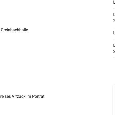
L
L
 Greinbachhalle
L
L
reises Vifzack im Porträt