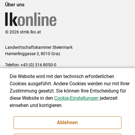
Über uns
© 2026 stmk.lko.at
Landwirtschaftskammer Steiermark
Hamerlinggasse 3, 8010 Graz
Telefon: +43 (0) 316 8050-0
E-Mail:
office@lk-stmk.at
Die Website wird mit den technisch erforderlichen
Impressum
|
Kontakt
|
Datenschutzerklärung
|
Barrierefreiheit
|
Cookies ausgeführt. Andere Cookies werden nur mit Ihrer
Cookie-Einstellungen
Zustimmung gesetzt. Sie können Ihre Entscheidung für
diese Website in den
Cookie-Einstellungen
jederzeit
einsehen und korrigieren.
NEWSLETTER
Ablehnen