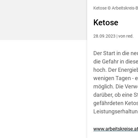
Entscheidung für 
Ketose
© Arbeitskreis-
Ketose
28.09.2023 | von red.
Der Start in die n
die Gefahr in dies
hoch. Der Energieb
wenigen Tagen - e
möglich. Die Verw
darüber, ob eine S
gefährdeten Ketos
Leistungserhaltun
www.arbeitskreise.a