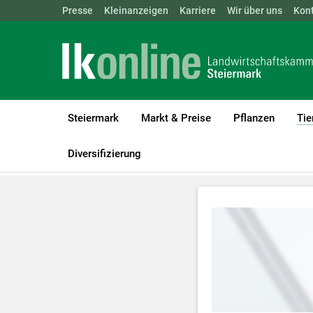
Landwirtschaftskammern:
Presse
Kleinanzeigen
Karriere
ÖSTERREICH
Wir über uns
BGLD
Kon
KTN
Steiermark
Markt & Preise
Pflanzen
Tie
LK Steiermark
Tiere
Videos Rinderhaltung
Diversifizierung
Zum Abspielen 
Für weitere I