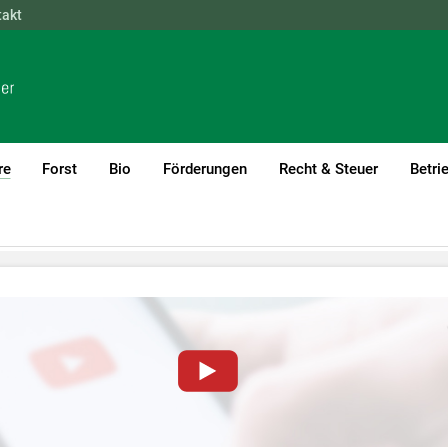
takt
NÖ
OÖ
SBG
STMK
TIROL
VBG
WIEN
re
Forst
Bio
Förderungen
Recht & Steuer
Betri
(current)1
von YouTube-Videos auf dieser Website müssen Cookies gese
nformationen lesen Sie bitte unsere
Datenschutzerklärung
.Sie kö