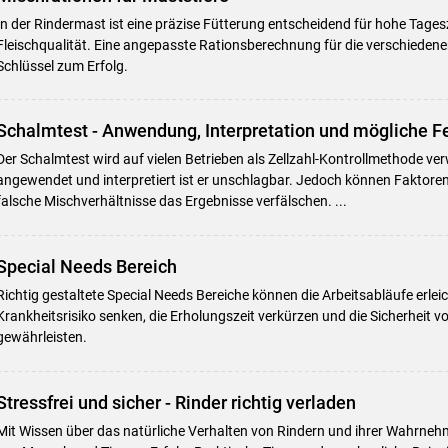
In der Rindermast ist eine präzise Fütterung entscheidend für hohe Tag
Fleischqualität. Eine angepasste Rationsberechnung für die verschiedene
Schlüssel zum Erfolg.
Schalmtest - Anwendung, Interpretation und mögliche F
Der Schalmtest wird auf vielen Betrieben als Zellzahl-Kontrollmethode ver
angewendet und interpretiert ist er unschlagbar. Jedoch können Faktoren
falsche Mischverhältnisse das Ergebnisse verfälschen. ...
Special Needs Bereich
Richtig gestaltete Special Needs Bereiche können die Arbeitsabläufe erlei
Krankheitsrisiko senken, die Erholungszeit verkürzen und die Sicherheit 
gewährleisten.
Stressfrei und sicher - Rinder richtig verladen
Mit Wissen über das natürliche Verhalten von Rindern und ihrer Wahrneh