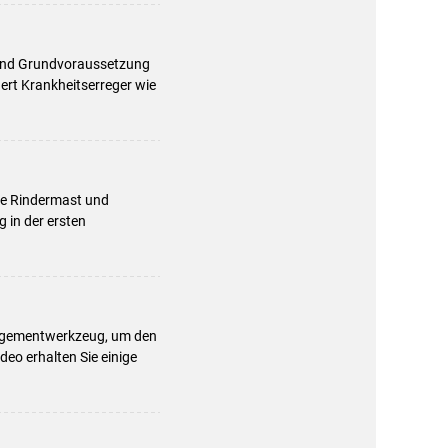
d und Grundvoraussetzung
dert Krankheitserreger wie
che Rindermast und
 in der ersten
.
anagementwerkzeug, um den
eo erhalten Sie einige