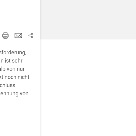
d korrigieren
usforderung,
n ist sehr
alb von nur
t noch nicht
chluss
rkennung von