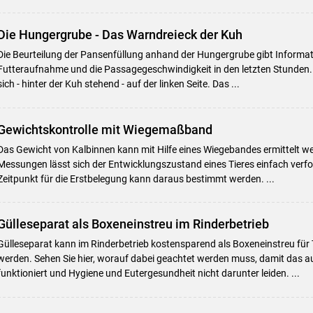
Die Hungergrube - Das Warndreieck der Kuh
Die Beurteilung der Pansenfüllung anhand der Hungergrube gibt Informat
Futteraufnahme und die Passagegeschwindigkeit in den letzten Stunden.
sich - hinter der Kuh stehend - auf der linken Seite. Das ...
Gewichtskontrolle mit Wiegemaßband
Das Gewicht von Kalbinnen kann mit Hilfe eines Wiegebandes ermittelt we
Messungen lässt sich der Entwicklungszustand eines Tieres einfach verfo
Zeitpunkt für die Erstbelegung kann daraus bestimmt werden. ...
Gülleseparat als Boxeneinstreu im Rinderbetrieb
Gülleseparat kann im Rinderbetrieb kostensparend als Boxeneinstreu für
werden. Sehen Sie hier, worauf dabei geachtet werden muss, damit das a
funktioniert und Hygiene und Eutergesundheit nicht darunter leiden. ...