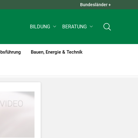
Bundesländer +
QUICK LINKS +
BILDUNG
BERATUNG
ebsführung
Bauen, Energie & Technik
tzt werden
.
nnen Ihre