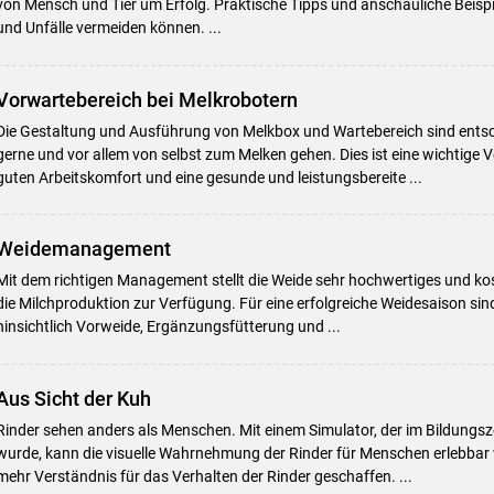
von Mensch und Tier um Erfolg. Praktische Tipps und anschauliche Beispie
und Unfälle vermeiden können. ...
Vorwartebereich bei Melkrobotern
Die Gestaltung und Ausführung von Melkbox und Wartebereich sind ents
gerne und vor allem von selbst zum Melken gehen. Dies ist eine wichtige 
guten Arbeitskomfort und eine gesunde und leistungsbereite ...
Weidemanagement
Mit dem richtigen Management stellt die Weide sehr hochwertiges und kos
die Milchproduktion zur Verfügung. Für eine erfolgreiche Weidesaison sin
hinsichtlich Vorweide, Ergänzungsfütterung und ...
Aus Sicht der Kuh
Rinder sehen anders als Menschen. Mit einem Simulator, der im Bildungs
wurde, kann die visuelle Wahrnehmung der Rinder für Menschen erlebbar
mehr Verständnis für das Verhalten der Rinder geschaffen. ...