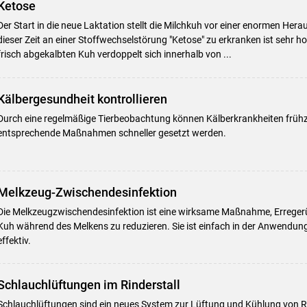
Ketose
Der Start in die neue Laktation stellt die Milchkuh vor einer enormen Hera
dieser Zeit an einer Stoffwechselstörung "Ketose" zu erkranken ist sehr h
frisch abgekalbten Kuh verdoppelt sich innerhalb von ...
Kälbergesundheit kontrollieren
Durch eine regelmäßige Tierbeobachtung können Kälberkrankheiten frühz
entsprechende Maßnahmen schneller gesetzt werden.
Melkzeug-Zwischendesinfektion
Die Melkzeugzwischendesinfektion ist eine wirksame Maßnahme, Errege
Kuh während des Melkens zu reduzieren. Sie ist einfach in der Anwendun
effektiv.
Schlauchlüftungen im Rinderstall
Schlauchlüftungen sind ein neues System zur Lüftung und Kühlung von Ri