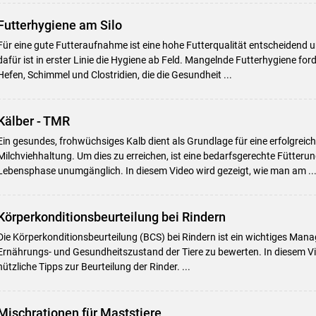
Futterhygiene am Silo
Für eine gute Futteraufnahme ist eine hohe Futterqualität entscheiden
dafür ist in erster Linie die Hygiene ab Feld. Mangelnde Futterhygiene for
Hefen, Schimmel und Clostridien, die die Gesundheit ...
Kälber - TMR
Ein gesundes, frohwüchsiges Kalb dient als Grundlage für eine erfolgrei
Milchviehhaltung. Um dies zu erreichen, ist eine bedarfsgerechte Fütterung
Lebensphase unumgänglich. In diesem Video wird gezeigt, wie man am ..
Körperkonditionsbeurteilung bei Rindern
Die Körperkonditionsbeurteilung (BCS) bei Rindern ist ein wichtiges M
Ernährungs- und Gesundheitszustand der Tiere zu bewerten. In diesem Vid
nützliche Tipps zur Beurteilung der Rinder. ...
Mischrationen für Maststiere