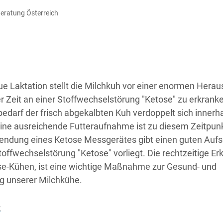
diese Website in den Cookie-Einstellungen jederzeit einsehen un
Beratung Österreich
Cookies Einstellungen
Akzeptieren
eue Laktation stellt die Milchkuh vor einer enormen Hera
er Zeit an einer Stoffwechselstörung "Ketose" zu erkranke
edarf der frisch abgekalbten Kuh verdoppelt sich innerh
ine ausreichende Futteraufnahme ist zu diesem Zeitpunk
endung eines Ketose Messgerätes gibt einen guten Aufs
toffwechselstörung "Ketose" vorliegt. Die rechtzeitige E
e-Kühen, ist eine wichtige Maßnahme zur Gesund- und
g unserer Milchkühe.
t