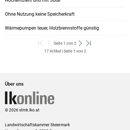
Hocheffizient und mit Solar
Ohne Nutzung keine Speicherkraft
Wärmepumpen teuer, Holzbrennstoffe günstig
Seite 1 von 2
zum
zurück
weiter
zum
17 Artikel | Seite 1 von 2
ersten
zum
zum
letzten
Set
vorigen
nächsten
Set
Set
Set
Über uns
© 2026 stmk.lko.at
Landwirtschaftskammer Steiermark