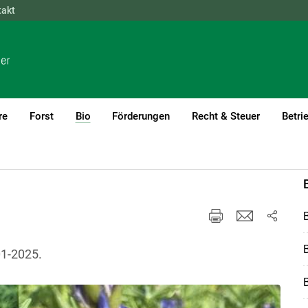
takt
NÖ
OÖ
SBG
STMK
TIROL
VBG
WIEN
re
Forst
Bio
Förderungen
Recht & Steuer
Betri
(current)1
01-2025.