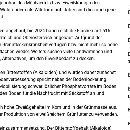
Sojabohne des Mühlviertels bzw. Eiweißkönigin des
n Waldrändern als Wildform auf, daher sind dies auch jene
B
d.
en angebaut, bis 2024 haben sich die Flächen auf 616
terreich und Oberösterreich angebaut. Aufgrund der
B
r Brennfleckenkrankheit verfügen bzw. nicht mehr so hohe
lächen wieder. Weiters suchen viele Landwirtinnen und
, Alternativen, um den Eiweißbedarf zu decken.
s
tigen Bitterstoffen (Alkaloiden) und wurden daher zunächst
B
Skip to main content
Bodenverbesserung spricht neben der Bodenlockerung
 Mobilisierung schwer löslicher Phosphatvorräte im Boden.
B
en Boden für die Nachfrucht mit Stickstoff an und
ch hohe Eiweißgehalte im Korn und in der Grünmasse aus.
B
ur Produktion von eiweißreichem Grünfutter zu verwenden.
roteinzusammensetzung. Der Bitterstoffgehalt (Alkaloide)