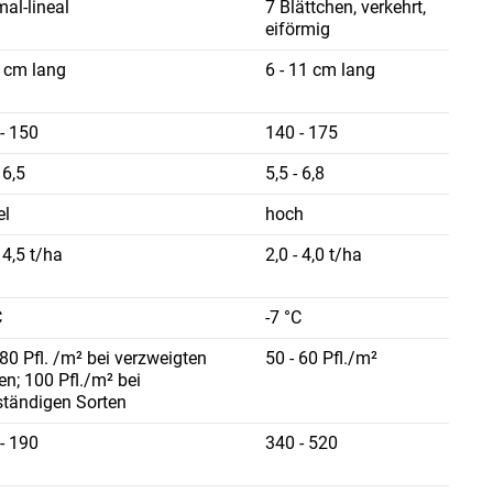
al-lineal
7 Blättchen, verkehrt,
eiförmig
7 cm lang
6 - 11 cm lang
- 150
140 - 175
 6,5
5,5 - 6,8
el
hoch
- 4,5 t/ha
2,0 - 4,0 t/ha
C
-7 °C
 80 Pfl. /m² bei verzweigten
50 - 60 Pfl./m²
en; 100 Pfl./m² bei
tändigen Sorten
- 190
340 - 520