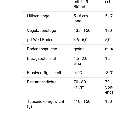
mit 5 - 9
schm
Blättchen
Hülsenlänge
5 - 6 cm
5 - 
lang
Vegetationstage
135 - 150
120 
pH-Wert Boden
4,6 - 6,0
5,0 -
Bodenansprüche
gering
mitt
Ertragspotenzial
1,5 - 2,0
1,5 
t/ha
Frostverträglichkeit
-4 °C
-8 °
Bestandesdichte
70 - 80
70 -
Pfl./m²
Sort
ends
Tausendkorngewicht
110 - 150
150 
(g)