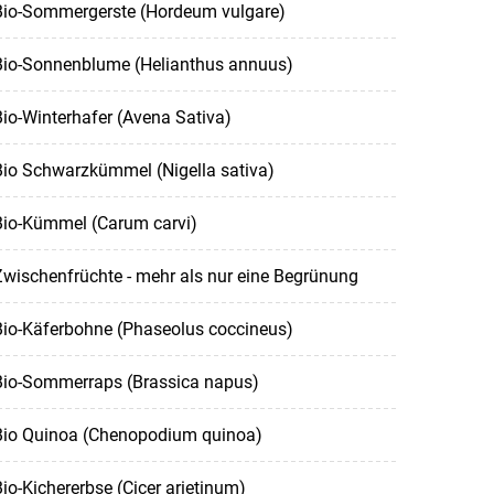
Bio-Sommergerste (Hordeum vulgare)
Bio-Sonnenblume (Helianthus annuus)
io-Winterhafer (Avena Sativa)
Bio Schwarzkümmel (Nigella sativa)
Bio-Kümmel (Carum carvi)
wischenfrüchte - mehr als nur eine Begrünung
Bio-Käferbohne (Phaseolus coccineus)
Bio-Sommerraps (Brassica napus)
Bio Quinoa (Chenopodium quinoa)
io-Kichererbse (Cicer arietinum)