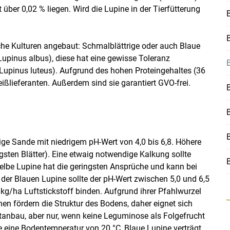
 über 0,02 % liegen. Wird die Lupine in der Tierfütterung
B
liche Kulturen angebaut: Schmalblättrige oder auch Blaue
Lupinus albus), diese hat eine gewisse Toleranz
Lupinus luteus). Aufgrund des hohen Proteingehaltes (36
ßlieferanten. Außerdem sind sie garantiert GVO-frei.
B
B
ge Sande mit niedrigem pH-Wert von 4,0 bis 6,8. Höhere
gsten Blätter). Eine etwaig notwendige Kalkung sollte
Gelbe Lupine hat die geringsten Ansprüche und kann bei
der Blauen Lupine sollte der pH-Wert zwischen 5,0 und 6,5
kg/ha Luftstickstoff binden. Aufgrund ihrer Pfahlwurzel
nen fördern die Struktur des Bodens, daher eignet sich
tanbau, aber nur, wenn keine Leguminose als Folgefrucht
e eine Bodentemperatur von 20 °C, Blaue Lupine verträgt