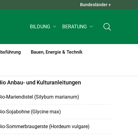
Bundesländer +
QUICK LINKS +
BILDUNG
BERATUNG
ebsführung
Bauen, Energie & Technik
Bio Anbau- und Kulturanleitungen
Bio-Mariendistel (Silybum marianum)
Bio-Sojabohne (Glycine max)
Bio-Sommerbraugerste (Hordeum vulgare)