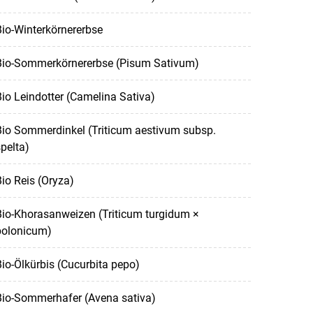
io-Winterkörnererbse
Bio-Sommerkörnererbse (Pisum Sativum)
io Leindotter (Camelina Sativa)
Bio Sommerdinkel (Triticum aestivum subsp.
pelta)
io Reis (Oryza)
io-Khorasanweizen (Triticum turgidum ×
polonicum)
io-Ölkürbis (Cucurbita pepo)
Bio-Sommerhafer (Avena sativa)