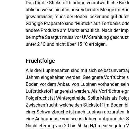
Das für die Stickstoffbindung verantwortliche Bakt
üblicherweise nicht in ausreichender Menge im Bo
gewährleisen, muss der Boden locker und gut durchl
Gängige Präparate sind "HiStick“ auf Torfbasis ode
andere Produkte am Markt erhältlich. Nach der Im
beimpfte Saatgut muss vor UV-Strahlung geschützt
unter 2 °C und nicht über 15 °C erfolgen.
Fruchtfolge
Alle drei Lupinenarten sind mit sich selbst unvert
Jahren eingehalten werden. Geeignete Vorfrüchte si
Boden vor dem Anbau von Lupinen vorhanden sein,
Luftstickstoff angereizt werden. Als Vorfrüchte eig
Folgefrucht ist Wintergetreide. Sollte Mais als Fo
Zwischenfrucht, welche den Stickstoff im Boden bi
einer Schwarzbrache ist nach Lupinen abzuraten.
eine Anbaupause von sechs Jahren aufgrund der Sk
Nachlieferung von 20 bis 60 kg N/ha einen guten V