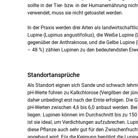
sollte in der Tier- bzw. in der Humanernährung nicht
verwendet, muss sie nicht getoastet werden.
In der Praxis werden drei Arten als landwirtschaft
Lupine (Lupinus angustifolius), die Weiße Lupine (
gegenüber der Anthraknose, und die Gelbe Lupine (
– 48 %) zählen Lupinen zu den bedeutendsten Eiwei
Standortansprüche
Als Standort eignen sich Sande und schwach lehmi
pH-Werte führen zu Kalkchlorose (Vergilben der jün
daher unbedingt erst nach der Ernte erfolgen. Die 
pH-Werten zwischen 4,6 bis 6,0 anbaut werden. Bei 
liegen. Lupinen können im Durchschnitt bis zu 150 
ist sie ideal, um Verdichtungen aufzubrechen. Lupi
diese Pflanze auch sehr gut für den Zwischenfruch
angebaut wird. Für die Keimung benötigt die Lupin