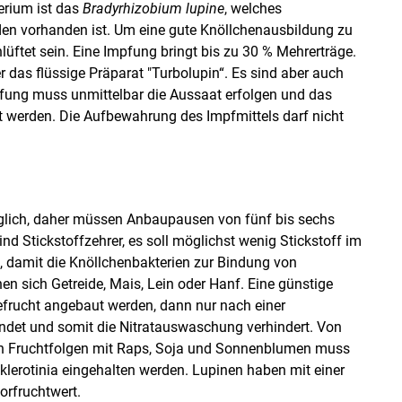
erium ist das
Bradyrhizobium lupine
, welches
den vorhanden ist. Um eine gute Knöllchenausbildung zu
üftet sein. Eine Impfung bringt bis zu 30 % Mehrerträge.
r das flüssige Präparat "Turbolupin“. Es sind aber auch
pfung muss unmittelbar die Aussaat erfolgen und das
 werden. Die Aufbewahrung des Impfmittels darf nicht
räglich, daher müssen Anbaupausen von fünf bis sechs
nd Stickstoffzehrer, es soll möglichst wenig Stickstoff im
 damit die Knöllchenbakterien zur Bindung von
nen sich Getreide, Mais, Lein oder Hanf. Eine günstige
lgefrucht angebaut werden, dann nur nach einer
ndet und somit die Nitratauswaschung verhindert. Von
 In Fruchtfolgen mit Raps, Soja und Sonnenblumen muss
lerotinia eingehalten werden. Lupinen haben mit einer
orfruchtwert.