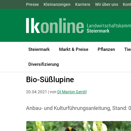
Landwirtschaftskammern:
Presse
Kleinanzeigen
Karriere
ÖSTERREICH
Wir über uns
BGLD
Kon
KTN
Steiermark
Markt & Preise
Pflanzen
Tie
LK Steiermark
Bio
Bio Anbau- und Kulturanleitungen
Diversifizierung
Bio-Süßlupine
20.04.2021 | von
DI Marion Gerstl
Anbau- und Kulturführungsanleitung, Stand: 