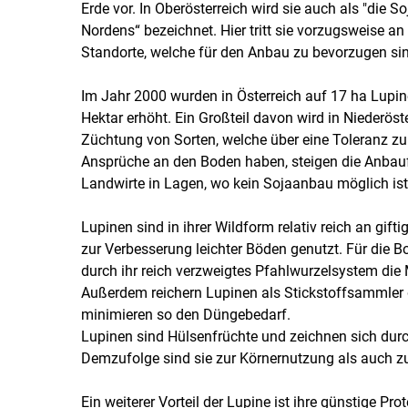
Erde vor. In Oberösterreich wird sie auch als "die 
Nordens“ bezeichnet. Hier tritt sie vorzugsweise a
Standorte, welche für den Anbau zu bevorzugen sin
Im Jahr 2000 wurden in Österreich auf 17 ha Lupin
Hektar erhöht. Ein Großteil davon wird in Niederös
Züchtung von Sorten, welche über eine Toleranz zu
Ansprüche an den Boden haben, steigen die Anbauf
Landwirte in Lagen, wo kein Sojaanbau möglich ist
Lupinen sind in ihrer Wildform relativ reich an gif
zur Verbesserung leichter Böden genutzt. Für die 
durch ihr reich verzweigtes Pfahlwurzelsystem die
Außerdem reichern Lupinen als Stickstoffsammler d
minimieren so den Düngebedarf.
Lupinen sind Hülsenfrüchte und zeichnen sich dur
Demzufolge sind sie zur Körnernutzung als auch z
Ein weiterer Vorteil der Lupine ist ihre günstige P