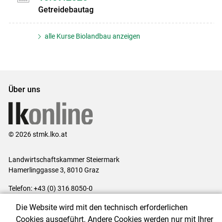
Getreidebautag
alle Kurse Biolandbau anzeigen
Über uns
© 2026 stmk.lko.at
Landwirtschaftskammer Steiermark
Hamerlinggasse 3, 8010 Graz
Telefon: +43 (0) 316 8050-0
E-Mail:
office@lk-stmk.at
Die Website wird mit den technisch erforderlichen
Impressum
|
Kontakt
|
Datenschutzerklärung
|
Barrierefreiheit
|
Cookies ausgeführt. Andere Cookies werden nur mit Ihrer