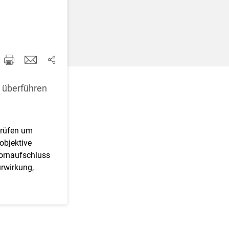
d korrigieren
r überführen
prüfen um
objektive
Kornaufschluss
urwirkung,