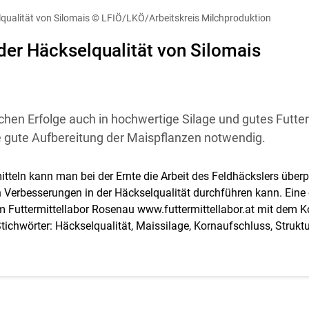
diese Website in den Cookie-Einstellungen jederzeit einsehen un
qualität von Silomais
© LFIÖ/LKÖ/Arbeitskreis Milchproduktion
Cookies Einstellungen
Akzeptieren
der Häckselqualität von Silomais
chen Erfolge auch in hochwertige Silage und gutes Futte
ne gute Aufbereitung der Maispflanzen notwendig.
itteln kann man bei der Ernte die Arbeit des Feldhäckslers über
 Verbesserungen in der Häckselqualität durchführen kann. Eine 
 Futtermittellabor Rosenau www.futtermittellabor.at mit dem 
tichwörter: Häckselqualität, Maissilage, Kornaufschluss, Strukt