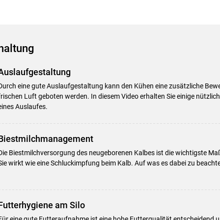
haltung
Auslaufgestaltung
Durch eine gute Auslaufgestaltung kann den Kühen eine zusätzliche Bew
frischen Luft geboten werden. In diesem Video erhalten Sie einige nützlic
eines Auslaufes.
Skip to main content
Biestmilchmanagement
Die Biestmilchversorgung des neugeborenen Kalbes ist die wichtigste M
Sie wirkt wie eine Schluckimpfung beim Kalb. Auf was es dabei zu beachten 
Futterhygiene am Silo
Für eine gute Futteraufnahme ist eine hohe Futterqualität entscheiden