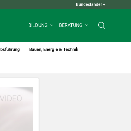
Bundesländer +
QUICK LINKS +
BILDUNG
BERATUNG
ebsführung
Bauen, Energie & Technik
tzt werden
.
nnen Ihre