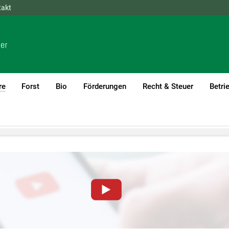
takt
NÖ
OÖ
SBG
STMK
TIROL
VBG
WIEN
re
Forst
Bio
Förderungen
Recht & Steuer
Betri
(current)1
von YouTube-Videos auf dieser Website müssen Cookies gese
nformationen lesen Sie bitte unsere
Datenschutzerklärung
.Sie kö