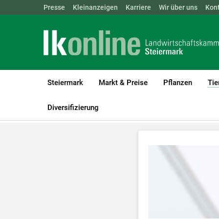
Landwirtschaftskammern:
Presse
Kleinanzeigen
Karriere
ÖSTERREICH
Wir über uns
BGLD
Kon
KTN
Steiermark
Markt & Preise
Pflanzen
Tie
LK Steiermark
Tiere
Videos Rinderhaltung
Diversifizierung
Zum Abspielen 
Für weitere I