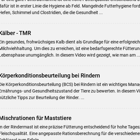
dafür ist in erster Linie die Hygiene ab Feld. Mangelnde Futterhygiene for
Hefen, Schimmel und Clostridien, die die Gesundheit ...
Kälber - TMR
Ein gesundes, frohwüchsiges Kalb dient als Grundlage für eine erfolgrei
Milchviehhaltung. Um dies zu erreichen, ist eine bedarfsgerechte Fütterung
Lebensphase unumgänglich. In diesem Video wird gezeigt, wie man am ..
Körperkonditionsbeurteilung bei Rindern
Die Körperkonditionsbeurteilung (BCS) bei Rindern ist ein wichtiges M
Ernährungs- und Gesundheitszustand der Tiere zu bewerten. In diesem Vid
nützliche Tipps zur Beurteilung der Rinder. ...
Mischrationen für Maststiere
In der Rindermast ist eine präzise Fütterung entscheidend für hohe Tag
Fleischqualität. Eine angepasste Rationsberechnung für die verschiedene
Schlüssel zum Erfolg.