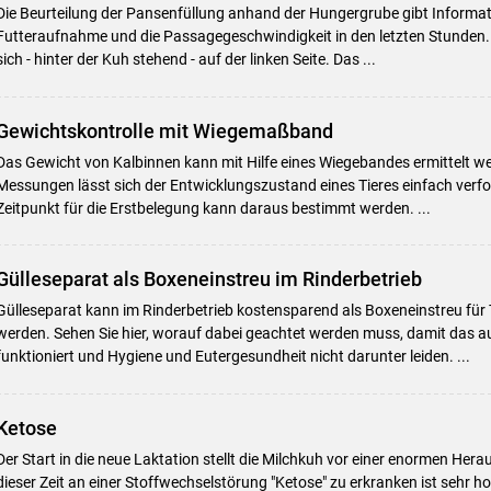
Die Beurteilung der Pansenfüllung anhand der Hungergrube gibt Informat
Futteraufnahme und die Passagegeschwindigkeit in den letzten Stunden.
sich - hinter der Kuh stehend - auf der linken Seite. Das ...
Gewichtskontrolle mit Wiegemaßband
Das Gewicht von Kalbinnen kann mit Hilfe eines Wiegebandes ermittelt we
Messungen lässt sich der Entwicklungszustand eines Tieres einfach verfo
Zeitpunkt für die Erstbelegung kann daraus bestimmt werden. ...
Gülleseparat als Boxeneinstreu im Rinderbetrieb
Gülleseparat kann im Rinderbetrieb kostensparend als Boxeneinstreu für
werden. Sehen Sie hier, worauf dabei geachtet werden muss, damit das a
funktioniert und Hygiene und Eutergesundheit nicht darunter leiden. ...
Ketose
Der Start in die neue Laktation stellt die Milchkuh vor einer enormen Hera
dieser Zeit an einer Stoffwechselstörung "Ketose" zu erkranken ist sehr h