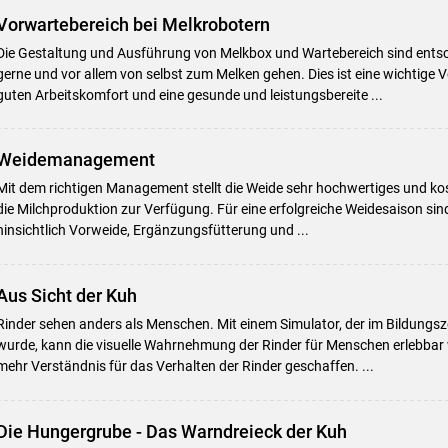
Vorwartebereich bei Melkrobotern
Die Gestaltung und Ausführung von Melkbox und Wartebereich sind ents
gerne und vor allem von selbst zum Melken gehen. Dies ist eine wichtige 
guten Arbeitskomfort und eine gesunde und leistungsbereite ...
Weidemanagement
Mit dem richtigen Management stellt die Weide sehr hochwertiges und kos
die Milchproduktion zur Verfügung. Für eine erfolgreiche Weidesaison sin
hinsichtlich Vorweide, Ergänzungsfütterung und ...
Aus Sicht der Kuh
Rinder sehen anders als Menschen. Mit einem Simulator, der im Bildungs
wurde, kann die visuelle Wahrnehmung der Rinder für Menschen erlebbar
mehr Verständnis für das Verhalten der Rinder geschaffen. ...
Die Hungergrube - Das Warndreieck der Kuh