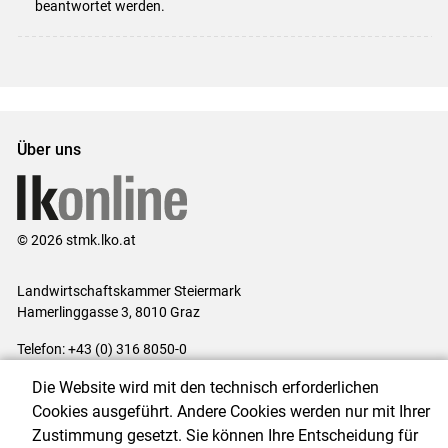
beantwortet werden.
Über uns
© 2026 stmk.lko.at
Landwirtschaftskammer Steiermark
Hamerlinggasse 3, 8010 Graz
Telefon: +43 (0) 316 8050-0
E-Mail:
office@lk-stmk.at
Die Website wird mit den technisch erforderlichen
Impressum
|
Kontakt
|
Datenschutzerklärung
|
Barrierefreiheit
|
Cookies ausgeführt. Andere Cookies werden nur mit Ihrer
Cookie-Einstellungen
Zustimmung gesetzt. Sie können Ihre Entscheidung für