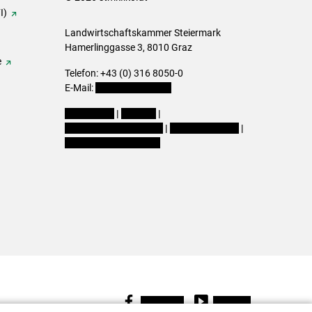
I)
Landwirtschaftskammer Steiermark
Hamerlinggasse 3, 8010 Graz
e
Telefon: +43 (0) 316 8050-0
E-Mail:
office@lk-stmk.at
Impressum
|
Kontakt
|
Datenschutzerklärung
|
Barrierefreiheit
|
Cookie-Einstellungen
Facebook
Youtube