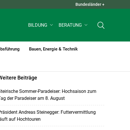
Bundesländer +
QUICK LINKS +
BILDUNG
BERATUNG
ebsführung
Bauen, Energie & Technik
Weitere Beiträge
Steirische Sommer-Paradeiser: Hochsaison zum
ag der Paradeiser am 8. August
räsident Andreas Steinegger: Futtervermittlung
äuft auf Hochtouren