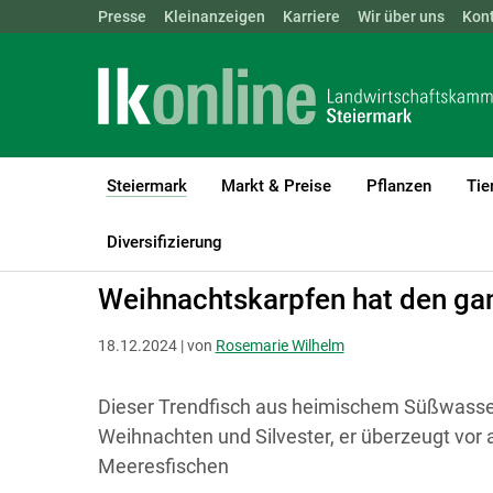
Landwirtschaftskammern:
Presse
Kleinanzeigen
Karriere
ÖSTERREICH
Wir über uns
BGLD
Kon
KTN
Steiermark
Markt & Preise
Pflanzen
Tie
(current)1
LK Steiermark
Steiermark
Presse
Diversifizierung
Weihnachtskarpfen hat den gan
18.12.2024 | von
Rosemarie Wilhelm
Dieser Trendfisch aus heimischem Süßwasser i
Weihnachten und Silvester, er überzeugt vor 
Meeresfischen