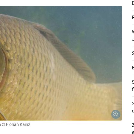
D
R
W
J
E
S
2
d
n
© Florian Kainz
Z