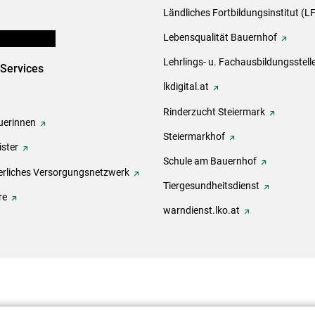
Ländliches Fortbildungsinstitut (LF
en und Partner
Lebensqualität Bauernhof
Lehrlings- u. Fachausbildungsstell
-Services
lkdigital.at
Rinderzucht Steiermark
erinnen
Steiermarkhof
ster
Schule am Bauernhof
rliches Versorgungsnetzwerk
Tiergesundheitsdienst
re
warndienst.lko.at