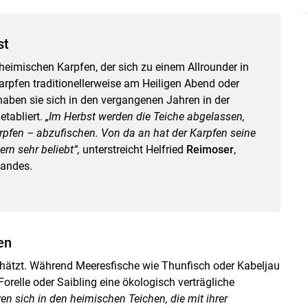
st
Skip to main content
eimischen Karpfen, der sich zu einem Allrounder in
pfen traditionellerweise am Heiligen Abend oder
 haben sie sich in den vergangenen Jahren in der
tabliert.
„Im Herbst werden die Teiche abgelassen,
arpfen – abzufischen. Von da an hat der Karpfen seine
rn sehr beliebt“,
unterstreicht Helfried
Reimoser
,
bandes.
en
schätzt. Während Meeresfische wie Thunfisch oder Kabeljau
Forelle oder Saibling eine ökologisch verträgliche
ren sich in den heimischen Teichen, die mit ihrer