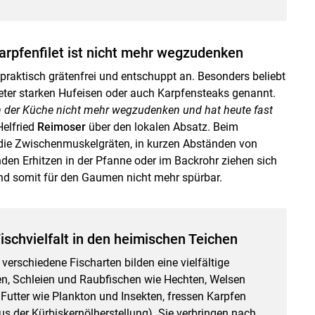
arpfenfilet ist nicht mehr wegzudenken
 praktisch grätenfrei und entschuppt an. Besonders beliebt
meter starken Hufeisen oder auch Karpfensteaks genannt.
 in der Küche nicht mehr wegzudenken und hat heute fast
Helfried
Reimoser
über den lokalen Absatz. Beim
die Zwischenmuskelgräten, in kurzen Abständen von
den Erhitzen in der Pfanne oder im Backrohr ziehen sich
d somit für den Gaumen nicht mehr spürbar.
schvielfalt in den heimischen Teichen
verschiedene Fischarten bilden eine vielfältige
n, Schleien und Raubfischen wie Hechten, Welsen
tter wie Plankton und Insekten, fressen Karpfen
 der Kürbiskernölherstellung). Sie verbringen nach