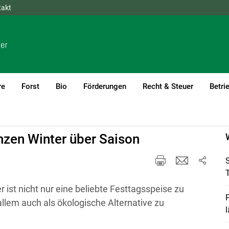
takt
NÖ
OÖ
SBG
STMK
TIROL
VBG
WIEN
re
Forst
Bio
Förderungen
Recht & Steuer
Betri
zen Winter über Saison
T
st nicht nur eine beliebte Festtagsspeise zu
P
allem auch als ökologische Alternative zu
l