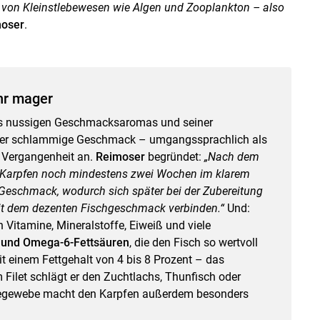
 von Kleinstlebewesen wie Algen und Zooplankton – also
oser
.
hr mager
nes nussigen Geschmacksaromas und seiner
 Der schlammige Geschmack – umgangssprachlich als
r Vergangenheit an.
Reimoser
begründet:
„Nach dem
 Karpfen noch mindestens zwei Wochen im klarem
 Geschmack, wodurch sich später bei der Zubereitung
it dem dezenten Fischgeschmack verbinden.“
Und:
 Vitamine, Mineralstoffe, Eiweiß und viele
 und Omega-6-Fettsäuren
, die den Fisch
so wertvoll
t einem Fettgehalt von 4 bis 8 Prozent – das
m Filet schlägt er den Zuchtlachs, Thunfisch oder
degewebe macht den Karpfen außerdem besonders