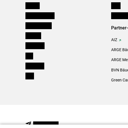
Kärnten
Links
Niederösterreich
Initiativ
Oberösterreich
Partner
Salzburg
AIZ
Steiermark
ARGE Bäu
Tirol
ARGE Mei
Vorarlberg
BVN Bäue
Wien
Green Ca
NEWSLETTER