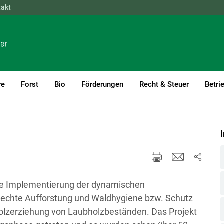
takt
NÖ
OÖ
SBG
STMK
TIROL
VBG
WIEN
re
Forst
Bio
Förderungen
Recht & Steuer
Betri
e Implementierung der dynamischen
rechte Aufforstung und Waldhygiene bzw. Schutz
holzerziehung von Laubholzbeständen. Das Projekt