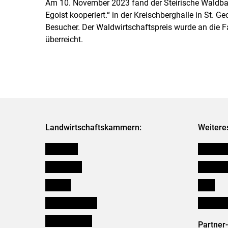
Am 10. November 2023 fand der Steirische Waldbau
Egoist kooperiert.“ in der Kreischberghalle in St.
Besucher. Der Waldwirtschaftspreis wurde an die 
überreicht.
Landwirtschaftskammern:
Weitere
Österreich
Kleinanz
Burgenland
Downloa
Kärnten
Links
Niederösterreich
Initiativ
Oberösterreich
Partner