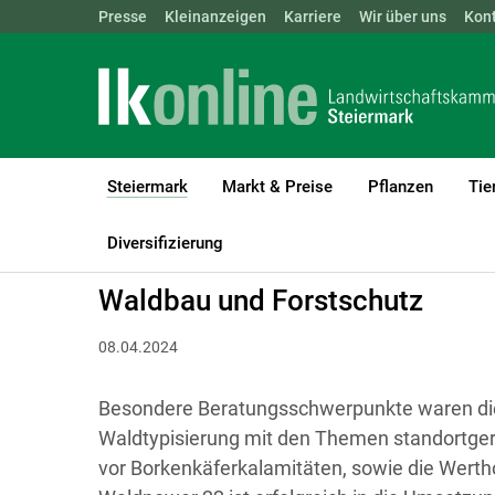
Landwirtschaftskammern:
Presse
Kleinanzeigen
Karriere
ÖSTERREICH
Wir über uns
BGLD
Kon
KTN
Steiermark
Markt & Preise
Pflanzen
Tie
(current)1
LK Steiermark
Steiermark
Tätigkeitsbericht
Diversifizierung
Waldbau und Forstschutz
08.04.2024
Besondere Beratungsschwerpunkte waren di
Waldtypisierung mit den Themen standortge
vor Borkenkäferkalamitäten, sowie die Wert