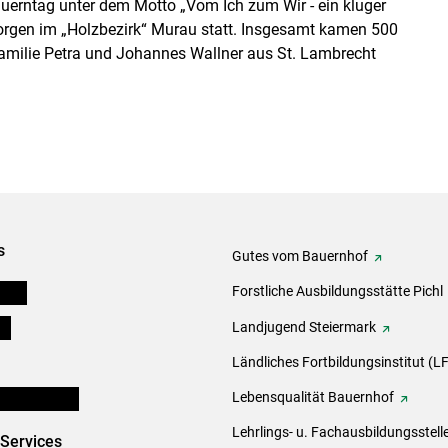
erntag unter dem Motto „Vom Ich zum Wir - ein kluger
 Georgen im „Holzbezirk“ Murau statt. Insgesamt kamen 500
Familie Petra und Johannes Wallner aus St. Lambrecht
s
Gutes vom Bauernhof
eigen
Forstliche Ausbildungsstätte Pichl
ds
Landjugend Steiermark
Ländliches Fortbildungsinstitut (LF
en und Partner
Lebensqualität Bauernhof
Lehrlings- u. Fachausbildungsstell
-Services