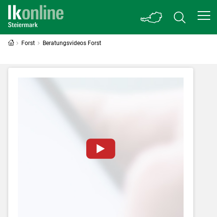
Forst
Beratungsvideos Forst
Zum Abspielen von YouTube-Videos auf
dieser Website müssen Cookies gesetzt
werden
.
Für weitere Informationen lesen Sie bitte
unsere
Datenschutzerklärung
.Sie können Ihre
Entscheidung für diese Website in den Cookie-