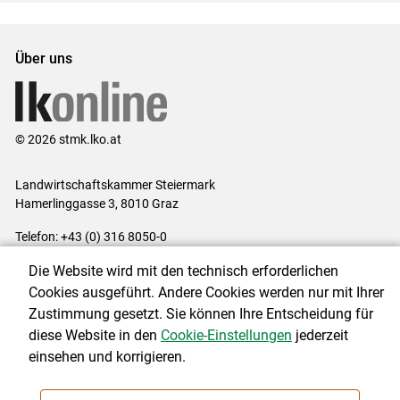
Über uns
© 2026 stmk.lko.at
Landwirtschaftskammer Steiermark
Hamerlinggasse 3, 8010 Graz
Telefon: +43 (0) 316 8050-0
E-Mail:
office@lk-stmk.at
Die Website wird mit den technisch erforderlichen
Impressum
|
Kontakt
|
Datenschutzerklärung
|
Barrierefreiheit
|
Cookies ausgeführt. Andere Cookies werden nur mit Ihrer
Cookie-Einstellungen
Zustimmung gesetzt. Sie können Ihre Entscheidung für
diese Website in den
Cookie-Einstellungen
jederzeit
einsehen und korrigieren.
NEWSLETTER