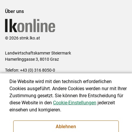
Über uns
© 2026 stmk.lko.at
Landwirtschaftskammer Steiermark
Hamerlinggasse 3, 8010 Graz
Telefon: +43 (0) 316 8050-0
E-Mail:
office@lk-stmk.at
Die Website wird mit den technisch erforderlichen
Impressum
|
Kontakt
|
Datenschutzerklärung
|
Barrierefreiheit
|
Cookies ausgeführt. Andere Cookies werden nur mit Ihrer
Cookie-Einstellungen
Zustimmung gesetzt. Sie können Ihre Entscheidung für
diese Website in den
Cookie-Einstellungen
jederzeit
einsehen und korrigieren.
NEWSLETTER
Ablehnen