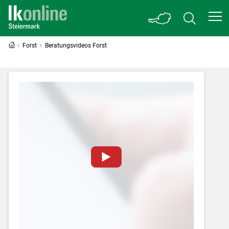
Forst
Beratungsvideos Forst
Zum Abspielen von YouTube-Videos auf
dieser Website müssen Cookies gesetzt
werden
.
Für weitere Informationen lesen Sie bitte
unsere
Datenschutzerklärung
.Sie können Ihre
Entscheidung für diese Website in den Cookie-