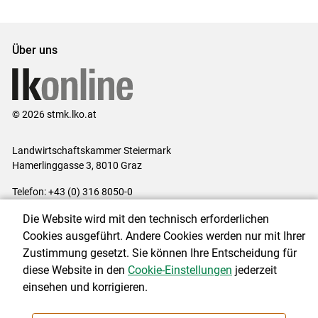
Über uns
© 2026 stmk.lko.at
Landwirtschaftskammer Steiermark
Hamerlinggasse 3, 8010 Graz
Telefon: +43 (0) 316 8050-0
E-Mail:
office@lk-stmk.at
Die Website wird mit den technisch erforderlichen
Impressum
|
Kontakt
|
Datenschutzerklärung
|
Barrierefreiheit
|
Cookies ausgeführt. Andere Cookies werden nur mit Ihrer
Cookie-Einstellungen
Zustimmung gesetzt. Sie können Ihre Entscheidung für
diese Website in den
Cookie-Einstellungen
jederzeit
einsehen und korrigieren.
NEWSLETTER