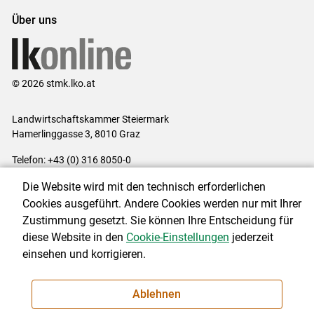
Über uns
© 2026 stmk.lko.at
Landwirtschaftskammer Steiermark
Hamerlinggasse 3, 8010 Graz
Telefon: +43 (0) 316 8050-0
E-Mail:
office@lk-stmk.at
Die Website wird mit den technisch erforderlichen
Impressum
|
Kontakt
|
Datenschutzerklärung
|
Barrierefreiheit
|
Cookies ausgeführt. Andere Cookies werden nur mit Ihrer
Cookie-Einstellungen
Zustimmung gesetzt. Sie können Ihre Entscheidung für
diese Website in den
Cookie-Einstellungen
jederzeit
einsehen und korrigieren.
NEWSLETTER
Ablehnen