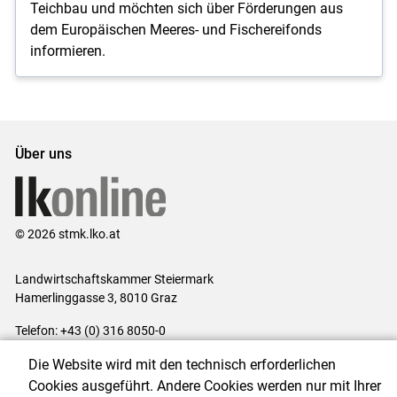
Teichbau und möchten sich über Förderungen aus
dem Europäischen Meeres- und Fischereifonds
informieren.
Über uns
© 2026 stmk.lko.at
Landwirtschaftskammer Steiermark
Hamerlinggasse 3, 8010 Graz
Telefon: +43 (0) 316 8050-0
E-Mail:
office@lk-stmk.at
Die Website wird mit den technisch erforderlichen
Impressum
|
Kontakt
|
Datenschutzerklärung
|
Barrierefreiheit
|
Cookies ausgeführt. Andere Cookies werden nur mit Ihrer