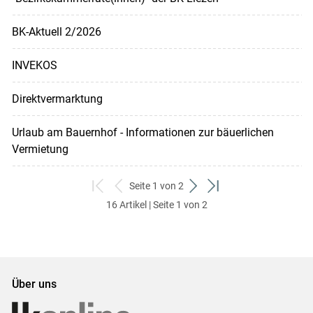
BK-Aktuell 2/2026
INVEKOS
Direktvermarktung
Urlaub am Bauernhof - Informationen zur bäuerlichen
Vermietung
Seite 1 von 2
zum
zurück
weiter
zum
16 Artikel | Seite 1 von 2
ersten
zum
zum
letzten
Set
vorigen
nächsten
Set
Set
Set
Über uns