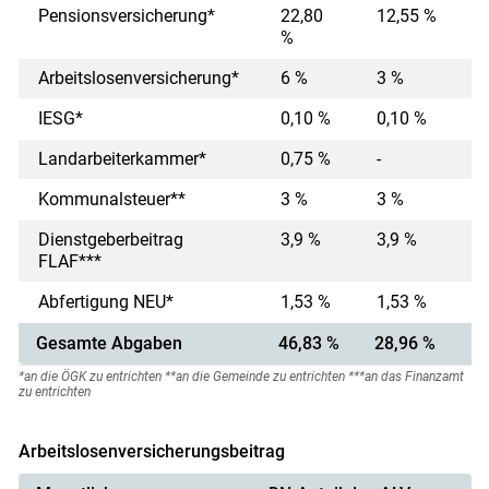
Pensionsversicherung*
22,80
12,55 %
%
Arbeitslosenversicherung*
6 %
3 %
IESG*
0,10 %
0,10 %
Landarbeiterkammer*
0,75 %
-
Kommunalsteuer**
3 %
3 %
Dienstgeberbeitrag
3,9 %
3,9 %
FLAF***
Abfertigung NEU*
1,53 %
1,53 %
Gesamte Abgaben
46,83 %
28,96 %
*an die ÖGK zu entrichten **an die Gemeinde zu entrichten ***an das Finanzamt
zu entrichten
Arbeitslosenversicherungsbeitrag