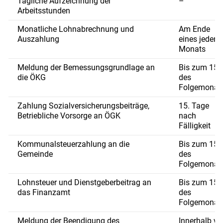
Tägliche Aufzeichnung der
–
Arbeitsstunden
Monatliche Lohnabrechnung und
Am Ende
Auszahlung
eines jeden
Monats
Meldung der Bemessungsgrundlage an
Bis zum 15.
die ÖKG
des
Folgemonat
Zahlung Sozialversicherungsbeiträge,
15. Tage
Betriebliche Vorsorge an ÖGK
nach
Fälligkeit
Kommunalsteuerzahlung an die
Bis zum 15.
Gemeinde
des
Folgemonat
Lohnsteuer und Dienstgeberbeitrag an
Bis zum 15.
das Finanzamt
des
Folgemonat
Meldung der Beendigung des
Innerhalb vo