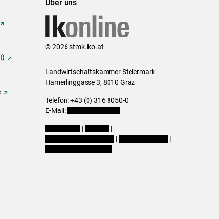
Über uns
© 2026 stmk.lko.at
I)
Landwirtschaftskammer Steiermark
Hamerlinggasse 3, 8010 Graz
e
Telefon: +43 (0) 316 8050-0
E-Mail:
office@lk-stmk.at
Impressum
|
Kontakt
|
Datenschutzerklärung
|
Barrierefreiheit
|
Cookie-Einstellungen