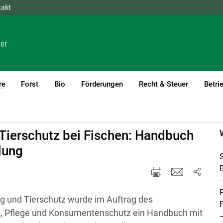
takt
NÖ
OÖ
SBG
STMK
TIROL
VBG
WIEN
re
Forst
Bio
Förderungen
Recht & Steuer
Betri
(current)1
Tierschutz bei Fischen: Handbuch
lung
B
P
ung und Tierschutz wurde im Auftrag des
t, Pflege und Konsumentenschutz ein Handbuch mit
–