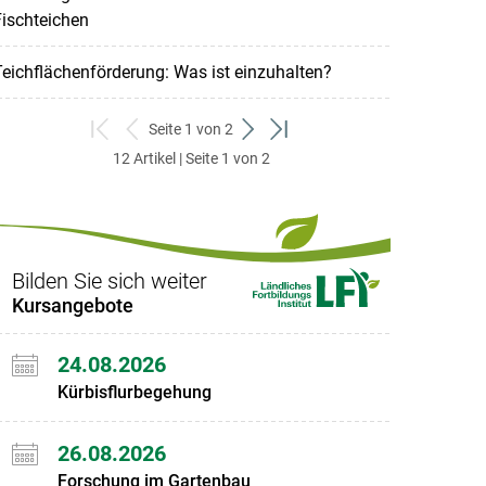
ischteichen
eichflächenförderung: Was ist einzuhalten?
Seite 1 von 2
zum
zurück
weiter
zum
12 Artikel | Seite 1 von 2
ersten
zum
zum
letzten
Set
vorigen
nächsten
Set
Set
Set
Bilden Sie sich weiter
Kursangebote
24.08.2026
Kürbisflurbegehung
26.08.2026
Forschung im Gartenbau