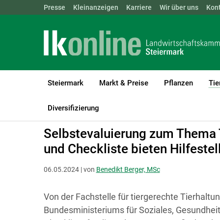
Landwirtschaftskammern:
Presse
Kleinanzeigen
Karriere
ÖSTERREICH
Wir über uns
BGLD
Kon
KTN
Steiermark
Markt & Preise
Pflanzen
Tie
LK Steiermark
Tiere
Fische
Förderung und Rechtliches
Diversifizierung
Selbstevaluierung zum Thema 
und Checkliste bieten Hilfestel
06.05.2024 | von
Benedikt Berger, MSc
Von der Fachstelle für tiergerechte Tierhalt
Bundesministeriums für Soziales, Gesundhei