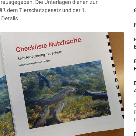
herausgegeben. Die Unterlagen dienen zur
ß dem Tierschutzgesetz und der 1.
G
 Details.
F
E
B
E
Skip to main content
B
A
F
H