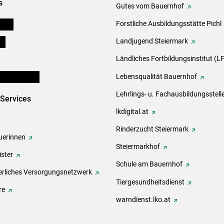
s
Gutes vom Bauernhof
eigen
Forstliche Ausbildungsstätte Pichl
ds
Landjugend Steiermark
Ländliches Fortbildungsinstitut (LF
en und Partner
Lebensqualität Bauernhof
Lehrlings- u. Fachausbildungsstell
-Services
lkdigital.at
Rinderzucht Steiermark
erinnen
Steiermarkhof
ster
Schule am Bauernhof
rliches Versorgungsnetzwerk
Tiergesundheitsdienst
re
warndienst.lko.at