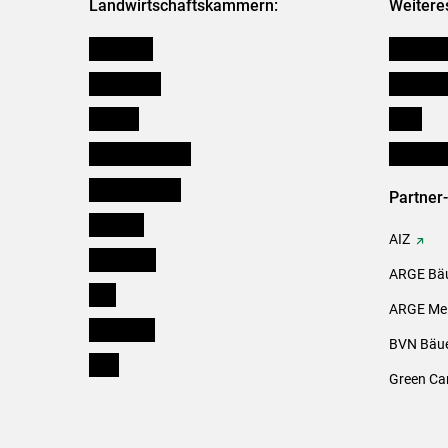
Landwirtschaftskammern:
Weitere
Österreich
Kleinanz
Burgenland
Downloa
Kärnten
Links
Niederösterreich
Initiativ
Oberösterreich
Partner
Salzburg
AIZ
Steiermark
ARGE Bäu
Tirol
ARGE Mei
Vorarlberg
BVN Bäue
Wien
Green Ca