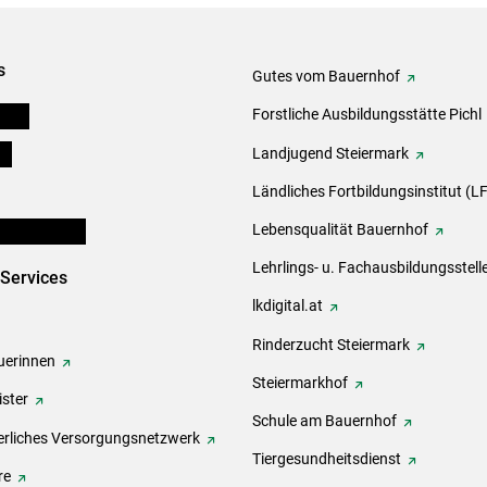
s
Gutes vom Bauernhof
eigen
Forstliche Ausbildungsstätte Pichl
ds
Landjugend Steiermark
Ländliches Fortbildungsinstitut (LF
en und Partner
Lebensqualität Bauernhof
Lehrlings- u. Fachausbildungsstell
-Services
lkdigital.at
Rinderzucht Steiermark
erinnen
Steiermarkhof
ster
Schule am Bauernhof
rliches Versorgungsnetzwerk
Tiergesundheitsdienst
re