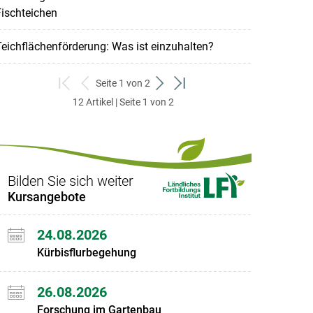
ischteichen
eichflächenförderung: Was ist einzuhalten?
Seite 1 von 2
zum
zurück
weiter
zum
12 Artikel | Seite 1 von 2
ersten
zum
zum
letzten
Set
vorigen
nächsten
Set
Set
Set
Bilden Sie sich weiter
Kursangebote
24.08.2026
Kürbisflurbegehung
26.08.2026
Forschung im Gartenbau