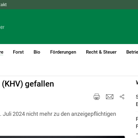
takt
NÖ
OÖ
SBG
STMK
TIROL
VBG
WIEN
re
Forst
Bio
Förderungen
Recht & Steuer
Betri
(current)1
 (KHV) gefallen
B
. Juli 2024 nicht mehr zu den anzeigepflichtigen
P
–