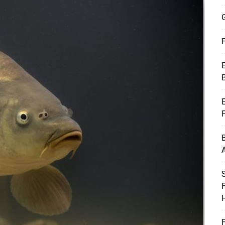
G
F
E
B
E
B
A
Skip to main content
F
H