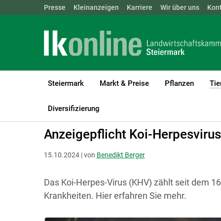
Landwirtschaftskammern:
Presse
Kleinanzeigen
Karriere
ÖSTERREICH
Wir über uns
BGLD
Kon
KTN
Steiermark
Markt & Preise
Pflanzen
Tie
LK Steiermark
Tiere
Fische
Förderung und Rechtliches
Diversifizierung
Anzeigepflicht Koi-Herpesvirus
15.10.2024 | von
Benedikt Berger
Das Koi-Herpes-Virus (KHV) zählt seit dem 16
Krankheiten. Hier erfahren Sie mehr.