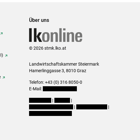
Über uns
© 2026 stmk.lko.at
I)
Landwirtschaftskammer Steiermark
Hamerlinggasse 3, 8010 Graz
e
Telefon: +43 (0) 316 8050-0
E-Mail:
office@lk-stmk.at
Impressum
|
Kontakt
|
Datenschutzerklärung
|
Barrierefreiheit
|
Cookie-Einstellungen