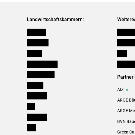
Landwirtschaftskammern:
Weitere
Österreich
Kleinanz
Burgenland
Downloa
Kärnten
Links
Niederösterreich
Initiativ
Oberösterreich
Partner
Salzburg
AIZ
Steiermark
ARGE Bäu
Tirol
ARGE Mei
Vorarlberg
BVN Bäue
Wien
Green Ca