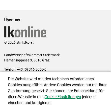
Set
vorigen
nächsten
Set
Set
Set
Über uns
© 2026 stmk.lko.at
Landwirtschaftskammer Steiermark
Hamerlinggasse 3, 8010 Graz
Telefon: +43 (0) 316 8050-0
E-Mail:
office@lk-stmk.at
Die Website wird mit den technisch erforderlichen
Impressum
|
Kontakt
|
Datenschutzerklärung
|
Barrierefreiheit
|
Cookies ausgeführt. Andere Cookies werden nur mit Ihrer
Cookie-Einstellungen
Zustimmung gesetzt. Sie können Ihre Entscheidung für
diese Website in den
Cookie-Einstellungen
jederzeit
einsehen und korrigieren.