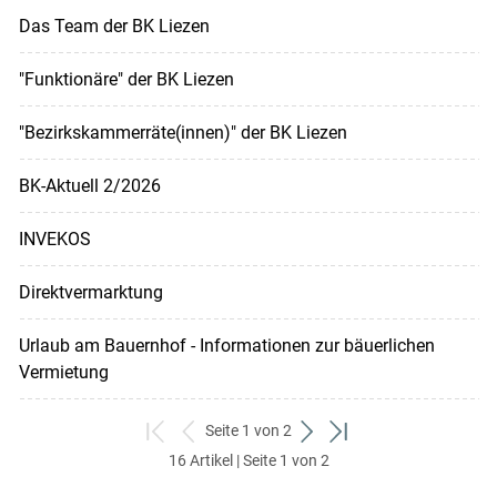
Das Team der BK Liezen
"Funktionäre" der BK Liezen
"Bezirkskammerräte(innen)" der BK Liezen
BK-Aktuell 2/2026
INVEKOS
Direktvermarktung
Urlaub am Bauernhof - Informationen zur bäuerlichen
Vermietung
Seite 1 von 2
zum
zurück
weiter
zum
16 Artikel | Seite 1 von 2
ersten
zum
zum
letzten