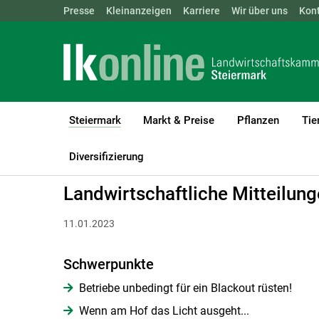
Landwirtschaftskammern:
Presse
Kleinanzeigen
Karriere
ÖSTERREICH
Wir über uns
BGLD
Kon
KTN
Steiermark
Markt & Preise
Pflanzen
Tie
(current)1
LK Steiermark
Steiermark
Landwirtschaftliche Mitteilungen
Diversifizierung
Landwirtschaftliche Mitteilun
11.01.2023
Schwerpunkte
Betriebe unbedingt für ein Blackout rüsten!
Wenn am Hof das Licht ausgeht...