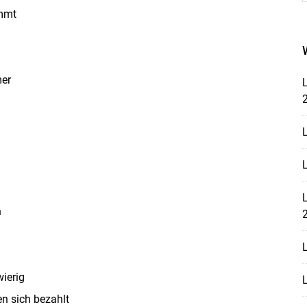
mmt
mer
L
L
L
Skip to main content
L
h
L
wierig
L
n sich bezahlt