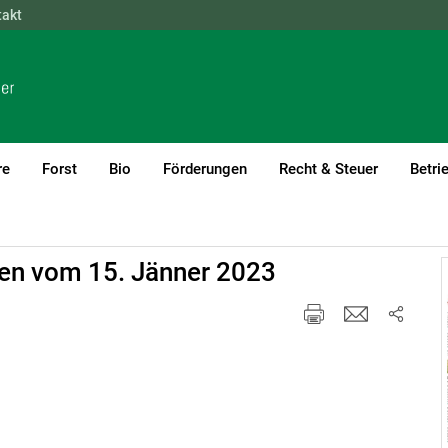
takt
NÖ
OÖ
SBG
STMK
TIROL
VBG
WIEN
re
Forst
Bio
Förderungen
Recht & Steuer
Betri
gen vom 15. Jänner 2023