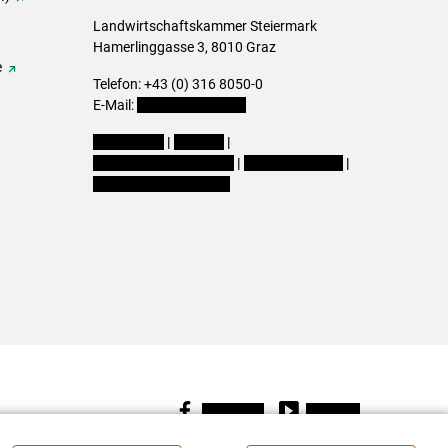
Landwirtschaftskammer Steiermark
Hamerlinggasse 3, 8010 Graz
e
Telefon: +43 (0) 316 8050-0
E-Mail:
office@lk-stmk.at
Impressum
|
Kontakt
|
Datenschutzerklärung
|
Barrierefreiheit
|
Cookie-Einstellungen
Facebook
Youtube