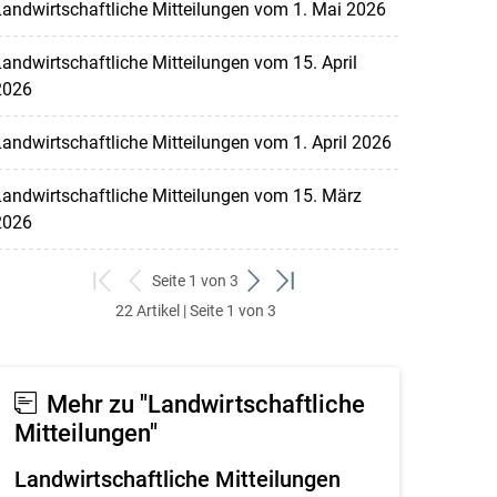
andwirtschaftliche Mitteilungen vom 1. Mai 2026
andwirtschaftliche Mitteilungen vom 15. April
2026
andwirtschaftliche Mitteilungen vom 1. April 2026
andwirtschaftliche Mitteilungen vom 15. März
2026
Seite 1 von 3
zum
zurück
weiter
zum
22 Artikel | Seite 1 von 3
ersten
zum
zum
letzten
Set
vorigen
nächsten
Set
Set
Set
Mehr zu "Landwirtschaftliche
Mitteilungen"
Landwirtschaftliche Mitteilungen