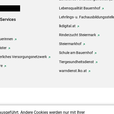
en und Partner
Lebensqualität Bauernhof
Lehrlings- u. Fachausbildungsstell
-Services
lkdigital.at
Rinderzucht Steiermark
erinnen
Steiermarkhof
ster
Schule am Bauernhof
rliches Versorgungsnetzwerk
Tiergesundheitsdienst
re
warndienst.lko.at
ausgeführt. Andere Cookies werden nur mit Ihrer