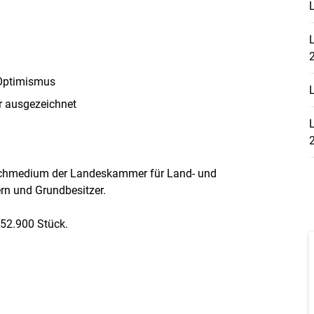
L
L
 Optimismus
L
r ausgezeichnet
L
Fachmedium der Landeskammer für Land- und
ern und Grundbesitzer.
 52.900 Stück.