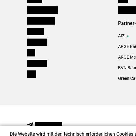
Niederösterreich
Initiativ
Oberösterreich
Partner
Salzburg
AIZ
Steiermark
ARGE Bäu
Tirol
ARGE Mei
Vorarlberg
BVN Bäue
Wien
Green Ca
NEWSLETTER
Die Website wird mit den technisch erforderlichen Cookies 