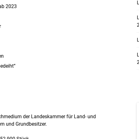
L
ab 2023
L
r
L
L
en
edeiht“
Fachmedium der Landeskammer für Land- und
ern und Grundbesitzer.
 52.900 Stück.