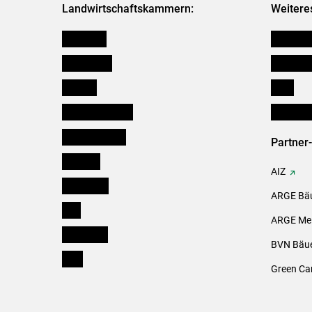
Landwirtschaftskammern:
Weitere
Österreich
Kleinanz
Burgenland
Downloa
Kärnten
Links
Niederösterreich
Initiativ
Oberösterreich
Partner
Salzburg
AIZ
Steiermark
ARGE Bäu
Tirol
ARGE Mei
Vorarlberg
BVN Bäue
Wien
Green Ca