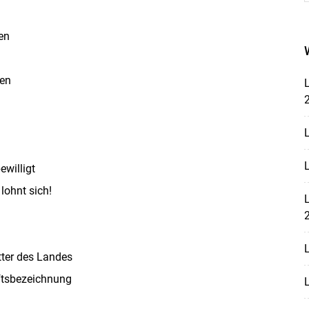
en
en
L
L
L
willigt
lohnt sich!
L
Skip to main content
L
utter des Landes
ftsbezeichnung
L