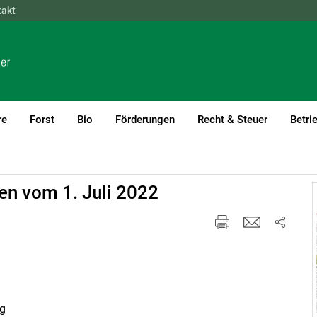
takt
NÖ
OÖ
SBG
STMK
TIROL
VBG
WIEN
re
Forst
Bio
Förderungen
Recht & Steuer
Betri
en vom 1. Juli 2022
ng