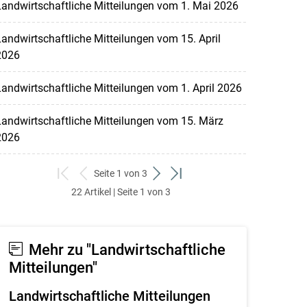
andwirtschaftliche Mitteilungen vom 1. Mai 2026
andwirtschaftliche Mitteilungen vom 15. April
2026
andwirtschaftliche Mitteilungen vom 1. April 2026
andwirtschaftliche Mitteilungen vom 15. März
2026
Seite 1 von 3
zum
zurück
weiter
zum
22 Artikel | Seite 1 von 3
ersten
zum
zum
letzten
Set
vorigen
nächsten
Set
Set
Set
Mehr zu "Landwirtschaftliche
Mitteilungen"
Landwirtschaftliche Mitteilungen