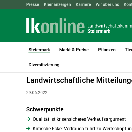
Landwirtschaftskammern:
Presse
Kleinanzeigen
Karriere
ÖSTERREICH
Wir über uns
BGLD
Kon
KTN
Steiermark
Markt & Preise
Pflanzen
Tie
(current)1
LK Steiermark
Steiermark
Landwirtschaftliche Mitteilungen
Diversifizierung
Landwirtschaftliche Mitteilung
29.06.2022
Schwerpunkte
Qualität ist krisensicheres Verkaufsargument
Kritische Ecke: Vertrauen führt zu Wertschöpfu