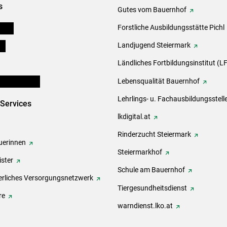
s
Gutes vom Bauernhof
eigen
Forstliche Ausbildungsstätte Pichl
ds
Landjugend Steiermark
Ländliches Fortbildungsinstitut (LF
en und Partner
Lebensqualität Bauernhof
Lehrlings- u. Fachausbildungsstell
-Services
lkdigital.at
Rinderzucht Steiermark
erinnen
Steiermarkhof
ster
Schule am Bauernhof
rliches Versorgungsnetzwerk
Tiergesundheitsdienst
re
warndienst.lko.at