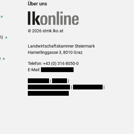
Über uns
© 2026 stmk.lko.at
I)
Landwirtschaftskammer Steiermark
Hamerlinggasse 3, 8010 Graz
e
Telefon: +43 (0) 316 8050-0
E-Mail:
office@lk-stmk.at
Impressum
|
Kontakt
|
Datenschutzerklärung
|
Barrierefreiheit
|
Cookie-Einstellungen