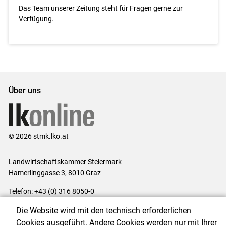
Das Team unserer Zeitung steht für Fragen gerne zur
Verfügung.
Über uns
© 2026 stmk.lko.at
Landwirtschaftskammer Steiermark
Hamerlinggasse 3, 8010 Graz
Telefon: +43 (0) 316 8050-0
E-Mail:
office@lk-stmk.at
Die Website wird mit den technisch erforderlichen
Impressum
|
Kontakt
|
Datenschutzerklärung
|
Barrierefreiheit
|
Cookies ausgeführt. Andere Cookies werden nur mit Ihrer