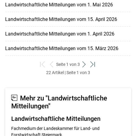
Landwirtschaftliche Mitteilungen vom 1. Mai 2026
Landwirtschaftliche Mitteilungen vom 15. April 2026
Landwirtschaftliche Mitteilungen vom 1. April 2026
Landwirtschaftliche Mitteilungen vom 15. März 2026
Seite 1 von 3
zum
zurück
weiter
zum
22 Artikel | Seite 1 von 3
ersten
zum
zum
letzten
Set
vorigen
nächsten
Set
Set
Set
Mehr zu "Landwirtschaftliche
Mitteilungen"
Landwirtschaftliche Mitteilungen
Fachmedium der Landeskammer für Land- und
Forstwirtschaft Steiermark.