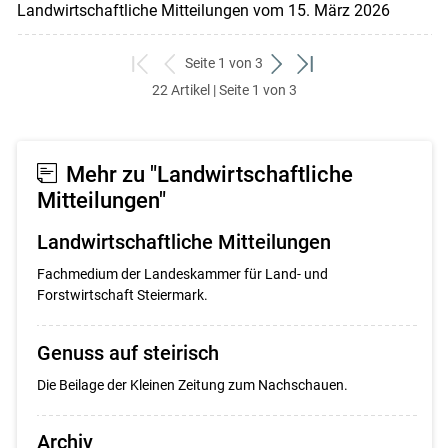
Landwirtschaftliche Mitteilungen vom 15. März 2026
Seite 1 von 3
zum
zurück
weiter
zum
22 Artikel | Seite 1 von 3
ersten
zum
zum
letzten
Set
vorigen
nächsten
Set
Set
Set
Mehr zu "Landwirtschaftliche
Mitteilungen"
Landwirtschaftliche Mitteilungen
Fachmedium der Landeskammer für Land- und
Forstwirtschaft Steiermark.
Genuss auf steirisch
Die Beilage der Kleinen Zeitung zum Nachschauen.
Archiv