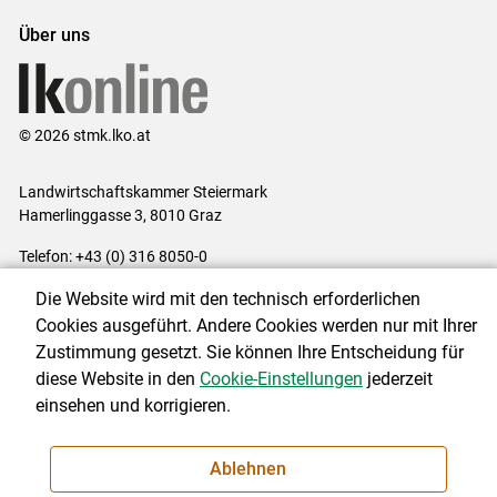
Über uns
© 2026 stmk.lko.at
Landwirtschaftskammer Steiermark
Hamerlinggasse 3, 8010 Graz
Telefon: +43 (0) 316 8050-0
E-Mail:
office@lk-stmk.at
Die Website wird mit den technisch erforderlichen
Impressum
|
Kontakt
|
Datenschutzerklärung
|
Barrierefreiheit
|
Cookies ausgeführt. Andere Cookies werden nur mit Ihrer
Cookie-Einstellungen
Zustimmung gesetzt. Sie können Ihre Entscheidung für
diese Website in den
Cookie-Einstellungen
jederzeit
einsehen und korrigieren.
NEWSLETTER
Ablehnen