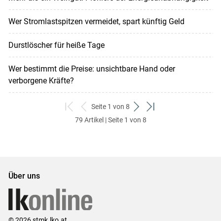
Wer Stromlastspitzen vermeidet, spart künftig Geld
Durstlöscher für heiße Tage
Wer bestimmt die Preise: unsichtbare Hand oder
verborgene Kräfte?
Seite 1 von 8
zum
zurück
weiter
zum
79 Artikel | Seite 1 von 8
ersten
zum
zum
letzten
Set
vorigen
nächsten
Set
Set
Set
Über uns
© 2026 stmk.lko.at