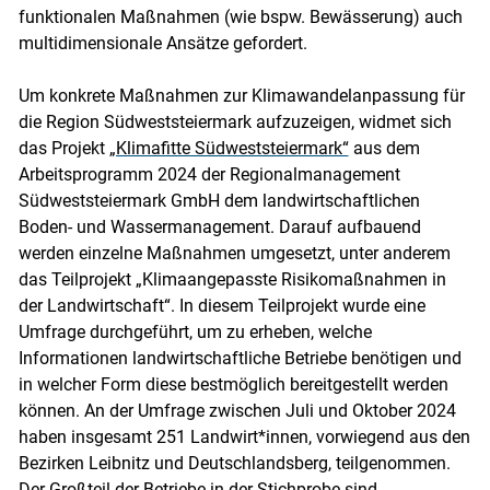
funktionalen Maßnahmen (wie bspw. Bewässerung) auch
multidimensionale Ansätze gefordert.
Um konkrete Maßnahmen zur Klimawandelanpassung für
die Region Südweststeiermark aufzuzeigen, widmet sich
das Projekt
„Klimafitte Südweststeiermark“
aus dem
Arbeitsprogramm 2024 der Regionalmanagement
Südweststeiermark GmbH dem landwirtschaftlichen
Boden- und Wassermanagement. Darauf aufbauend
werden einzelne Maßnahmen umgesetzt, unter anderem
das Teilprojekt „Klimaangepasste Risikomaßnahmen in
der Landwirtschaft“. In diesem Teilprojekt wurde eine
Umfrage durchgeführt, um zu erheben, welche
Informationen landwirtschaftliche Betriebe benötigen und
Skip to main content
in welcher Form diese bestmöglich bereitgestellt werden
können. An der Umfrage zwischen Juli und Oktober 2024
haben insgesamt 251 Landwirt*innen, vorwiegend aus den
Bezirken Leibnitz und Deutschlandsberg, teilgenommen.
Der Großteil der Betriebe in der Stichprobe sind