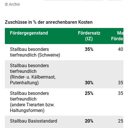
Skip to main content
© Archiv
Zuschüsse in % der anrechenbaren Kosten
Fördergegenstand
Fördersatz
Max.
(IZ)
Förders
Stallbau besonders
35%
40%
tierfreundlich (Schweine)
Stallbau besonders
tierfreundlich
(Rinder- u. Kälbermast,
Putenhaltung)
30%
35%
Stallbau besonders
25%
35%
tierfreundlich
(andere Tierarten bzw.
Haltungsformen)
Stallbau Basisstandard
20%
25%