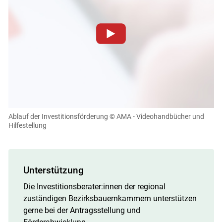
Zum Abspielen von YouTube-Videos auf dieser Website
müssen Cookies gesetzt werden
.
Für weitere Informationen lesen Sie bitte unsere
Datenschutzerklärung
.Sie können Ihre Entscheidung für
diese Website in den Cookie-Einstellungen jederzeit
einsehen und korrigieren
Ablauf der Investitionsförderung
© AMA - Videohandbücher und
Hilfestellung
Cookies Einstellungen
Akzeptieren
Unterstützung
Die Investitionsberater:innen der regional
zuständigen Bezirksbauernkammern unterstützen
gerne bei der Antragsstellung und