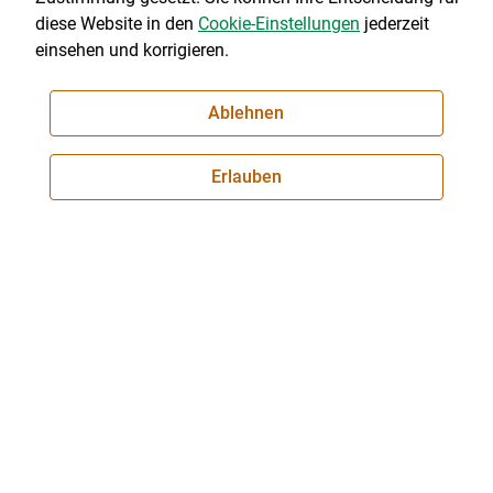
diese Website in den
Cookie-Einstellungen
jederzeit
einsehen und korrigieren.
© 2026 stmk.lko.at
Ablehnen
Landwirtschaftskammer Steiermark
Hamerlinggasse 3, 8010 Graz
Erlauben
Telefon: +43 (0) 316 8050-0
E-Mail:
office@lk-stmk.at
Impressum
|
Kontakt
|
Datenschutzerklärung
|
Barrierefreiheit
|
Cookie-Einstellungen
NEWSLETTER