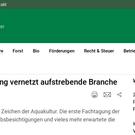
takt
NÖ
OÖ
SBG
STMK
TIROL
VBG
WIEN
re
Forst
Bio
Förderungen
Recht & Steuer
Betri
(current)1
ung vernetzt aufstrebende Branche
2
F
m Zeichen der Aquakultur. Die erste Fachtagung der
ebsbesichtigungen und vieles mehr erwartete die
I