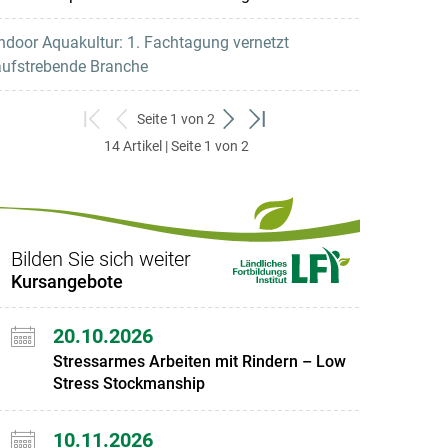
ndoor Aquakultur: 1. Fachtagung vernetzt
aufstrebende Branche
Seite 1 von 2
zum
zurück
weiter
zum
14 Artikel | Seite 1 von 2
ersten
zum
zum
letzten
Set
vorigen
nächsten
Set
Set
Set
Bilden Sie sich weiter
Kursangebote
20.10.2026
Stressarmes Arbeiten mit Rindern – Low
Stress Stockmanship
10.11.2026