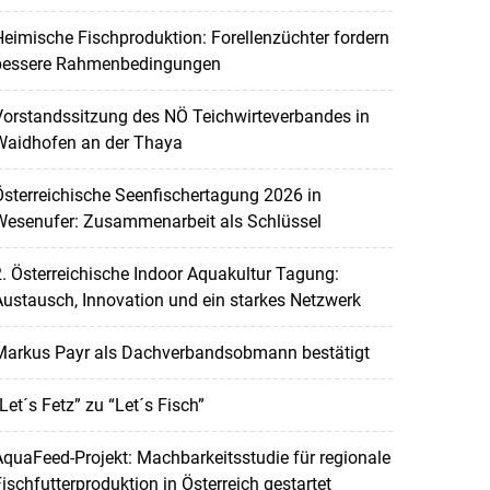
eimische Fischproduktion: Forellenzüchter fordern
bessere Rahmenbedingungen
orstandssitzung des NÖ Teichwirteverbandes in
Waidhofen an der Thaya
sterreichische Seenfischertagung 2026 in
Wesenufer: Zusammenarbeit als Schlüssel
. Österreichische Indoor Aquakultur Tagung:
ustausch, Innovation und ein starkes Netzwerk
Markus Payr als Dachverbandsobmann bestätigt
Let´s Fetz” zu “Let´s Fisch”
quaFeed-Projekt: Machbarkeitsstudie für regionale
ischfutterproduktion in Österreich gestartet