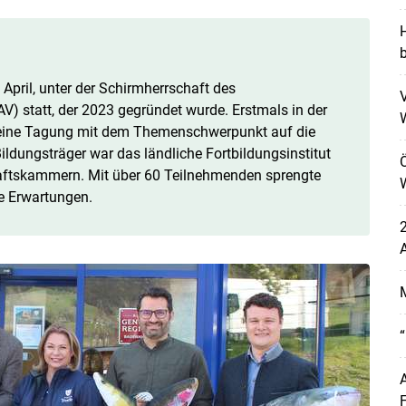
H
April, unter der Schirmherrschaft des
V
AV) statt, der 2023 gegründet wurde. Erstmals in der
s eine Tagung mit dem Themenschwerpunkt auf die
ldungsträger war das ländliche Fortbildungsinstitut
Ö
aftskammern. Mit über 60 Teilnehmenden sprengte
e Erwartungen.
2
A
“
A
F