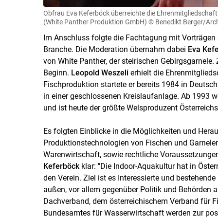
Obfrau Eva Keferböck überreichte die Ehrenmitgliedschaft
(White Panther Produktion GmbH)
© Benedikt Berger/Arc
Im Anschluss folgte die Fachtagung mit Vorträgen
Branche. Die Moderation übernahm dabei
Eva Kef
von White Panther, der steirischen Gebirgsgarnele
Beginn.
Leopold Weszeli
erhielt die Ehrenmitgliedsc
Fischproduktion startete er bereits 1984 in Deutsch
in einer geschlossenen Kreislaufanlage. Ab 1993 w
und ist heute der größte Welsproduzent Österreichs
Es folgten Einblicke in die Möglichkeiten und Her
Produktionstechnologien von Fischen und Garnele
Warenwirtschaft, sowie rechtliche Voraussetzungen
Keferböck
klar: "Die Indoor-Aquakultur hat in Ös
den Verein. Ziel ist es Interessierte und bestehende
außen, vor allem gegenüber Politik und Behörden 
Dachverband, dem österreichischem Verband für Fi
Bundesamtes für Wasserwirtschaft werden zur posi