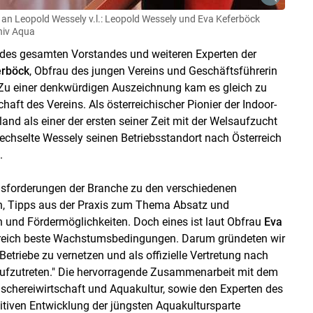
 an Leopold Wessely v.l.: Leopold Wessely und Eva Keferböck
hiv Aqua
 des gesamten Vorstandes und weiteren Experten der
erböck
, Obfrau des jungen Vereins und Geschäftsführerin
. Zu einer denkwürdigen Auszeichnung kam es gleich zu
haft des Vereins. Als österreichischer Pionier der Indoor-
land als einer der ersten seiner Zeit mit der Welsaufzucht
echselte Wessely seinen Betriebsstandort nach Österreich
.
ausforderungen der Branche zu den verschiedenen
n, Tipps aus der Praxis zum Thema Absatz und
 und Fördermöglichkeiten. Doch eines ist laut Obfrau
Eva
terreich beste Wachstumsbedingungen. Darum gründeten wir
 Betriebe zu vernetzen und als offizielle Vertretung nach
aufzutreten." Die hervorragende Zusammenarbeit mit dem
schereiwirtschaft und Aquakultur, sowie den Experten des
tiven Entwicklung der jüngsten Aquakultursparte