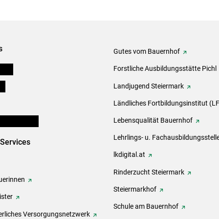
s
Gutes vom Bauernhof
eigen
Forstliche Ausbildungsstätte Pichl
ds
Landjugend Steiermark
Ländliches Fortbildungsinstitut (LF
en und Partner
Lebensqualität Bauernhof
Lehrlings- u. Fachausbildungsstell
-Services
lkdigital.at
Rinderzucht Steiermark
erinnen
Steiermarkhof
ster
Schule am Bauernhof
rliches Versorgungsnetzwerk