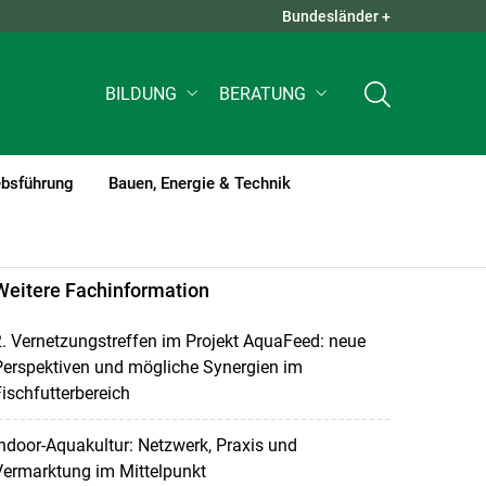
Bundesländer +
QUICK LINKS +
BILDUNG
BERATUNG
ebsführung
Bauen, Energie & Technik
Weitere Fachinformation
. Vernetzungstreffen im Projekt AquaFeed: neue
Perspektiven und mögliche Synergien im
ischfutterbereich
ndoor-Aquakultur: Netzwerk, Praxis und
Vermarktung im Mittelpunkt