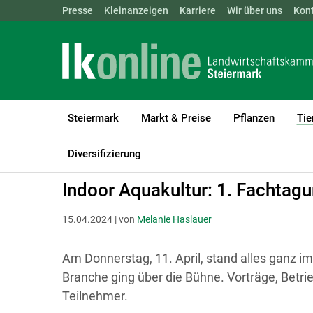
Landwirtschaftskammern:
Presse
Kleinanzeigen
Karriere
ÖSTERREICH
Wir über uns
BGLD
Kon
KTN
Steiermark
Markt & Preise
Pflanzen
Tie
LK Steiermark
Tiere
Fische
Branchenaktivitäten
Diversifizierung
Indoor Aquakultur: 1. Fachtag
15.04.2024 | von
Melanie Haslauer
Am Donnerstag, 11. April, stand alles ganz i
Branche ging über die Bühne. Vorträge, Betri
Teilnehmer.