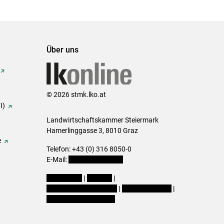
Über uns
© 2026 stmk.lko.at
I)
Landwirtschaftskammer Steiermark
Hamerlinggasse 3, 8010 Graz
e
Telefon: +43 (0) 316 8050-0
E-Mail:
office@lk-stmk.at
Impressum
|
Kontakt
|
Datenschutzerklärung
|
Barrierefreiheit
|
Cookie-Einstellungen