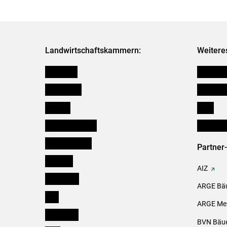
Landwirtschaftskammern:
Weitere
Österreich
Kleinanz
Burgenland
Downloa
Kärnten
Links
Niederösterreich
Initiativ
Oberösterreich
Partner
Salzburg
AIZ
Steiermark
ARGE Bäu
Tirol
ARGE Mei
Vorarlberg
BVN Bäue