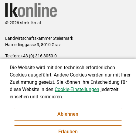
© 2026 stmk.lko.at
Landwirtschaftskammer Steiermark
Hamerlinggasse 3, 8010 Graz
Telefon: +43 (0) 316 8050-0
E-Mail:
office@lk-stmk.at
Die Website wird mit den technisch erforderlichen
Impressum
|
Kontakt
|
Datenschutzerklärung
|
Barrierefreiheit
|
Cookies ausgeführt. Andere Cookies werden nur mit Ihrer
Cookie-Einstellungen
Zustimmung gesetzt. Sie können Ihre Entscheidung für
diese Website in den
Cookie-Einstellungen
jederzeit
einsehen und korrigieren.
NEWSLETTER
Ablehnen
Erlauben