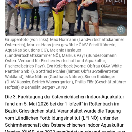
Gruppenfoto (von links): Max Hörmann (Landwirtschaftskammer
Österreich), Marlies Haas (neu gewählte ÖIAV-Schriftführerin;
AquaRas Solutions OG), Melanie Haslauer
(Landwirtschaftskammer NÖ), Markus Payr (Bundesobmann
Österr. Verband für Fischereiwirtschaft und Aquakultur;
Fischereibetrieb Payr), Eva Keferbock (vorne; Obfrau ÖIAV, White
Panther GmbH), Gottfried Pichler (hinten; Obfrau-Stellvertreter;
Waldland), Mike Nährer (Gasthaus Nährer), Simon Kaiblinger
(ÖIAV-Kassier; Betrieb Wassergarten), Phillip Flör (Geschäftsführer
Hofzeit)
© Benedikt Berger/LK NÖ
Die 3. Fachtagung der österreichischen Indoor-Aquakultur
fand am 5. Mai 2026 bei der "Hofzeit" in Rottenbach im
Bezirk Grieskirchen statt. Veranstaltet wurde die Tagung
vom Ländlichen Fortbildungsinstitut (LFI NÖ) unter der
Schirmherrschaft des Österreichischen Indoor Aquakultur