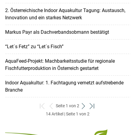
2. Österreichische Indoor Aquakultur Tagung: Austausch,
Innovation und ein starkes Netzwerk
Markus Payr als Dachverbandsobmann bestätigt
“Let´s Fetz” zu “Let´s Fisch”
AquaFeed-Projekt: Machbarkeitsstudie für regionale
Fischfutterproduktion in Österreich gestartet
Indoor Aquakultur: 1. Fachtagung vernetzt aufstrebende
Branche
Seite 1 von 2
zum
zurück
weiter
zum
14 Artikel | Seite 1 von 2
ersten
zum
zum
letzten
Set
vorigen
nächsten
Set
Set
Set