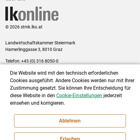
© 2026 stmk.lko.at
Landwirtschaftskammer Steiermark
Hamerlinggasse 3, 8010 Graz
Telefon: +43 (0) 316 8050-0
E-Mail:
office@lk-stmk.at
Die Website wird mit den technisch erforderlichen
Impressum
|
Kontakt
|
Datenschutzerklärung
|
Barrierefreiheit
|
Cookies ausgeführt. Andere Cookies werden nur mit Ihrer
Cookie-Einstellungen
Zustimmung gesetzt. Sie können Ihre Entscheidung für
diese Website in den
Cookie-Einstellungen
jederzeit
einsehen und korrigieren.
NEWSLETTER
Ablehnen
Erlauben