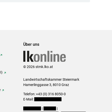
Über uns
© 2026 stmk.lko.at
I)
Landwirtschaftskammer Steiermark
Hamerlinggasse 3, 8010 Graz
e
Telefon: +43 (0) 316 8050-0
E-Mail:
office@lk-stmk.at
Impressum
|
Kontakt
|