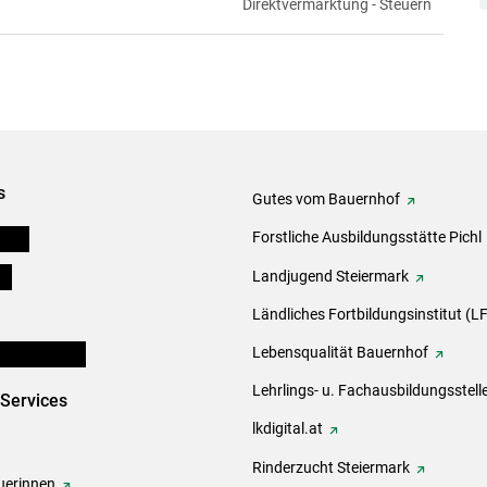
Direktvermarktung - Steuern
s
Gutes vom Bauernhof
eigen
Forstliche Ausbildungsstätte Pichl
ds
Landjugend Steiermark
Ländliches Fortbildungsinstitut (LF
en und Partner
Lebensqualität Bauernhof
Lehrlings- u. Fachausbildungsstell
-Services
lkdigital.at
Rinderzucht Steiermark
erinnen