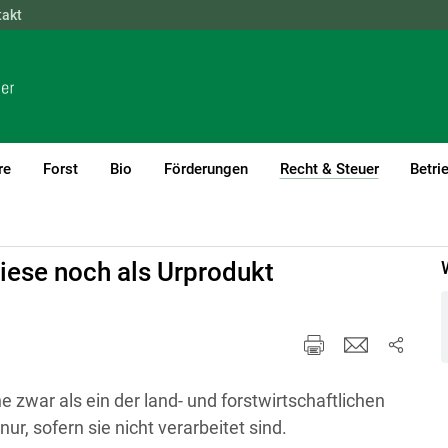
takt
NÖ
OÖ
SBG
STMK
TIROL
VBG
WIEN
re
Forst
Bio
Förderungen
Recht & Steuer
Betri
(current)1
and- und forstwirtschaftliche Urproduktion
iese noch als Urprodukt
 zwar als ein der land- und forstwirtschaftlichen
r, sofern sie nicht verarbeitet sind.