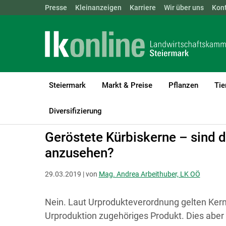
Landwirtschaftskammern:
Presse
Kleinanzeigen
Karriere
ÖSTERREICH
Wir über uns
BGLD
Kon
KTN
Steiermark
Markt & Preise
Pflanzen
Tie
LK Steiermark
Recht & Steuer
Landwirtschaft und Gewerbe
L
Diversifizierung
Geröstete Kürbiskerne – sind d
anzusehen?
29.03.2019 | von
Mag. Andrea Arbeithuber, LK OÖ
Nein. Laut Urprodukteverordnung gelten Kerne
Urproduktion zugehöriges Produkt. Dies aber nu