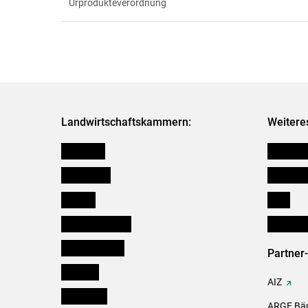
Urprodukteverordnung
Landwirtschaftskammern:
Weitere
Österreich
Kleinanz
Burgenland
Downloa
Kärnten
Links
Niederösterreich
Initiativ
Oberösterreich
Partner
Salzburg
AIZ
Steiermark
ARGE Bäu