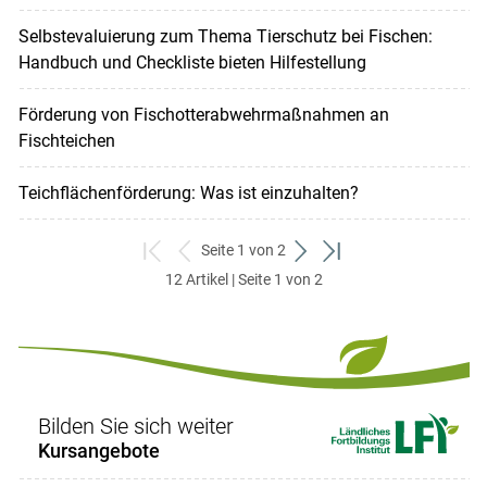
Selbstevaluierung zum Thema Tierschutz bei Fischen:
Handbuch und Checkliste bieten Hilfestellung
Förderung von Fischotterabwehrmaßnahmen an
Fischteichen
Teichflächenförderung: Was ist einzuhalten?
Seite 1 von 2
zum
zurück
weiter
zum
12 Artikel | Seite 1 von 2
ersten
zum
zum
letzten
Set
vorigen
nächsten
Set
Set
Set
Bilden Sie sich weiter
Kursangebote